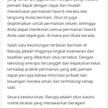
pemain dapat dengan cepat dan mudah
menemukan permainan favorit mereka dan
langsung mulai bermain. Situs ini juga
dioptimalkan untuk permainan seluler, sehingga
Anda dapat menikmati semua permainan favorit
Anda saat bepergian, di mana pun Anda berada.
Salah satu keuntungan terbesar bermain di
Ratuqq adalah tingginya tingkat keamanan dan
keadilan yang diberikan situs tersebut. Dengan
teknologi enkripsi tercanggih dan kepatuhan ketat
terhadap praktik permainan yang adil, pemain
dapat percaya bahwa informasi pribadi dan
keuangan mereka aman dan terlindungi setiap
saat.
Secara keseluruhan, Ratuqq adalah situs kasino
online teratas yang menawarkan beragam