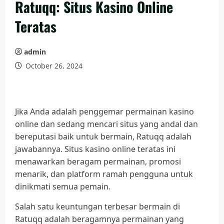
Ratuqq: Situs Kasino Online
Teratas
admin
October 26, 2024
Jika Anda adalah penggemar permainan kasino
online dan sedang mencari situs yang andal dan
bereputasi baik untuk bermain, Ratuqq adalah
jawabannya. Situs kasino online teratas ini
menawarkan beragam permainan, promosi
menarik, dan platform ramah pengguna untuk
dinikmati semua pemain.
Salah satu keuntungan terbesar bermain di
Ratuqq adalah beragamnya permainan yang