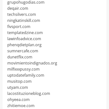
grupohugodias.com
deqair.com
techsilvers.com
ningkatinskill.com
fivsport.com
templatedzine.com
lawinfoadvice.com
phenqdietplan.org
sumnercafe.com
dunetflix.com
movimientoindignados.org
milfxxxpussy.com
uptodatefamily.com
musitop.com
utyam.com
lacostituzioneblog.com
ohyeea.com
zhitiemoe.com