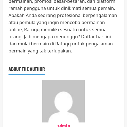
permainan, promosi besar-besaran, dan platform
ramah pengguna untuk dinikmati semua pemain.
Apakah Anda seorang profesional berpengalaman
atau pemula yang ingin mencoba permainan
online, Ratuqq memiliki sesuatu untuk semua
orang. Jadi mengapa menunggu? Daftar hari ini
dan mulai bermain di Ratuqq untuk pengalaman
bermain yang tak terlupakan.
ABOUT THE AUTHOR
admin