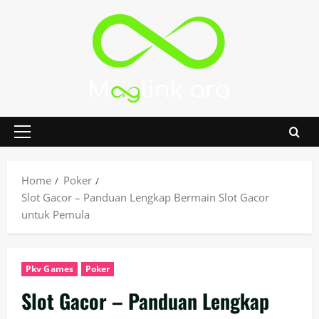
Skip
to
content
Primary
Menu
Home
Poker
Slot Gacor – Panduan Lengkap Bermain Slot Gacor
untuk Pemula
Pkv Games
Poker
Slot Gacor – Panduan Lengkap