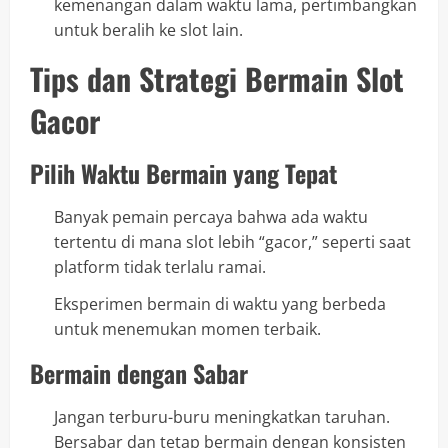
kemenangan dalam waktu lama, pertimbangkan
untuk beralih ke slot lain.
Tips dan Strategi Bermain Slot
Gacor
Pilih Waktu Bermain yang Tepat
Banyak pemain percaya bahwa ada waktu
tertentu di mana slot lebih “gacor,” seperti saat
platform tidak terlalu ramai.
Eksperimen bermain di waktu yang berbeda
untuk menemukan momen terbaik.
Bermain dengan Sabar
Jangan terburu-buru meningkatkan taruhan.
Bersabar dan tetap bermain dengan konsisten