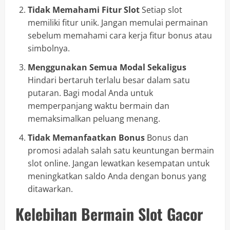
Tidak Memahami Fitur Slot
Setiap slot
memiliki fitur unik. Jangan memulai permainan
sebelum memahami cara kerja fitur bonus atau
simbolnya.
Menggunakan Semua Modal Sekaligus
Hindari bertaruh terlalu besar dalam satu
putaran. Bagi modal Anda untuk
memperpanjang waktu bermain dan
memaksimalkan peluang menang.
Tidak Memanfaatkan Bonus
Bonus dan
promosi adalah salah satu keuntungan bermain
slot online. Jangan lewatkan kesempatan untuk
meningkatkan saldo Anda dengan bonus yang
ditawarkan.
Kelebihan Bermain Slot Gacor