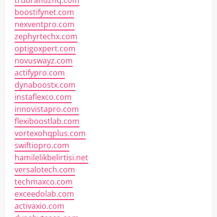
trubrandzhq.com
boostifynet.com
nexventpro.com
zephyrtechx.com
optigoxpert.com
novuswayz.com
actifypro.com
dynaboostx.com
instaflexco.com
innovistapro.com
flexiboostlab.com
vortexohqplus.com
swiftiopro.com
hamilelikbelirtisi.net
versalotech.com
techmaxco.com
exceedolab.com
activaxio.com