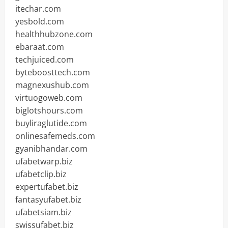
itechar.com
yesbold.com
healthhubzone.com
ebaraat.com
techjuiced.com
byteboosttech.com
magnexushub.com
virtuogoweb.com
biglotshours.com
buyliraglutide.com
onlinesafemeds.com
gyanibhandar.com
ufabetwarp.biz
ufabetclip.biz
expertufabet.biz
fantasyufabet.biz
ufabetsiam.biz
swissufabet.biz