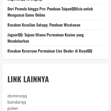
Dari Pemula hingga Pro: Panduan TaipanQQAsia untuk
Menguasai Game Online
Rasakan Keaslian Satuqq: Panduan Wisatawan
JaguarQQ: Tujuan Utama Permainan Kasino yang
Mendebarkan
Rasakan Keseruan Permainan Live Dealer di RoyalQQ
LINK LAINNYA
dominoqq
bandarqq
poker