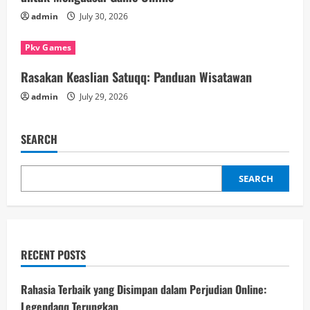
i
admin
July 30, 2026
n
Pkv Games
g
Rasakan Keaslian Satuqq: Panduan Wisatawan
admin
July 29, 2026
SEARCH
SEARCH
RECENT POSTS
Rahasia Terbaik yang Disimpan dalam Perjudian Online:
Legendaqq Terungkap