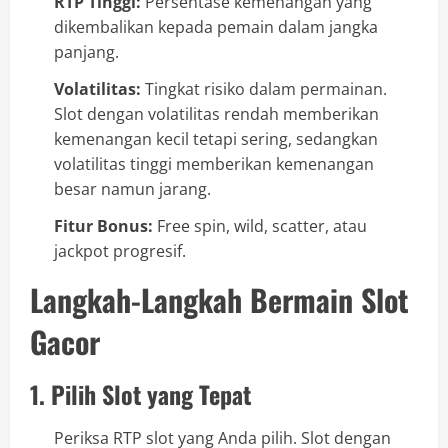
RTP Tinggi:
Persentase kemenangan yang
dikembalikan kepada pemain dalam jangka
panjang.
Volatilitas:
Tingkat risiko dalam permainan.
Slot dengan volatilitas rendah memberikan
kemenangan kecil tetapi sering, sedangkan
volatilitas tinggi memberikan kemenangan
besar namun jarang.
Fitur Bonus:
Free spin, wild, scatter, atau
jackpot progresif.
Langkah-Langkah Bermain Slot
Gacor
1. Pilih Slot yang Tepat
Periksa RTP slot yang Anda pilih. Slot dengan