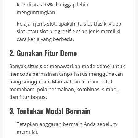
RTP di atas 96% dianggap lebih
menguntungkan.
Pelajari jenis slot, apakah itu slot klasik, video
slot, atau slot progresif. Setiap jenis memiliki
cara kerja yang berbeda.
2. Gunakan Fitur Demo
Banyak situs slot menawarkan mode demo untuk
mencoba permainan tanpa harus menggunakan
uang sungguhan. Manfaatkan fitur ini untuk
memahami pola permainan, kombinasi simbol,
dan fitur bonus.
3. Tentukan Modal Bermain
Tetapkan anggaran bermain Anda sebelum
memulai.