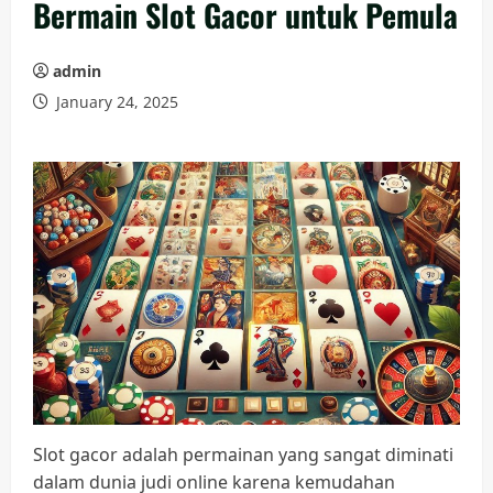
Bermain Slot Gacor untuk Pemula
admin
January 24, 2025
Slot gacor adalah permainan yang sangat diminati
dalam dunia judi online karena kemudahan