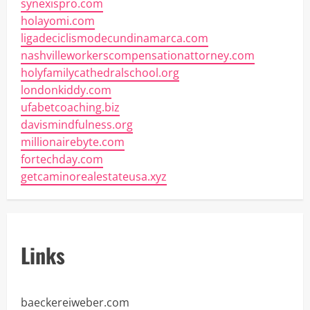
synexispro.com
holayomi.com
ligadeciclismodecundinamarca.com
nashvilleworkerscompensationattorney.com
holyfamilycathedralschool.org
londonkiddy.com
ufabetcoaching.biz
davismindfulness.org
millionairebyte.com
fortechday.com
getcaminorealestateusa.xyz
Links
baeckereiweber.com