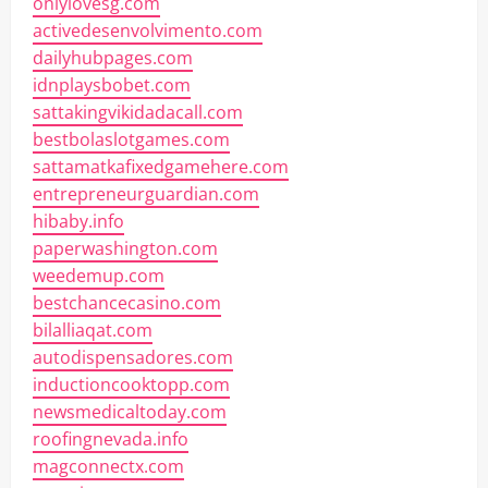
onlylovesg.com
activedesenvolvimento.com
dailyhubpages.com
idnplaysbobet.com
sattakingvikidadacall.com
bestbolaslotgames.com
sattamatkafixedgamehere.com
entrepreneurguardian.com
hibaby.info
paperwashington.com
weedemup.com
bestchancecasino.com
bilalliaqat.com
autodispensadores.com
inductioncooktopp.com
newsmedicaltoday.com
roofingnevada.info
magconnectx.com