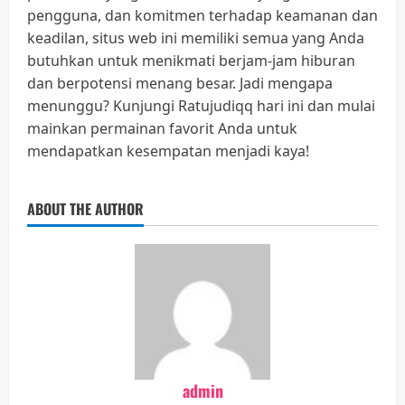
pengguna, dan komitmen terhadap keamanan dan
keadilan, situs web ini memiliki semua yang Anda
butuhkan untuk menikmati berjam-jam hiburan
dan berpotensi menang besar. Jadi mengapa
menunggu? Kunjungi Ratujudiqq hari ini dan mulai
mainkan permainan favorit Anda untuk
mendapatkan kesempatan menjadi kaya!
ABOUT THE AUTHOR
admin