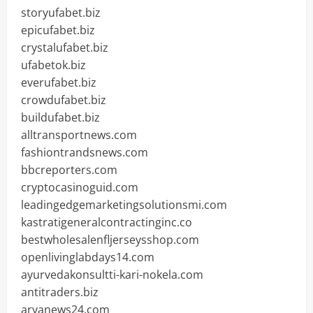
storyufabet.biz
epicufabet.biz
crystalufabet.biz
ufabetok.biz
everufabet.biz
crowdufabet.biz
buildufabet.biz
alltransportnews.com
fashiontrandsnews.com
bbcreporters.com
cryptocasinoguid.com
leadingedgemarketingsolutionsmi.com
kastratigeneralcontractinginc.co
bestwholesalenfljerseysshop.com
openlivinglabdays14.com
ayurvedakonsultti-kari-nokela.com
antitraders.biz
aryanews24.com