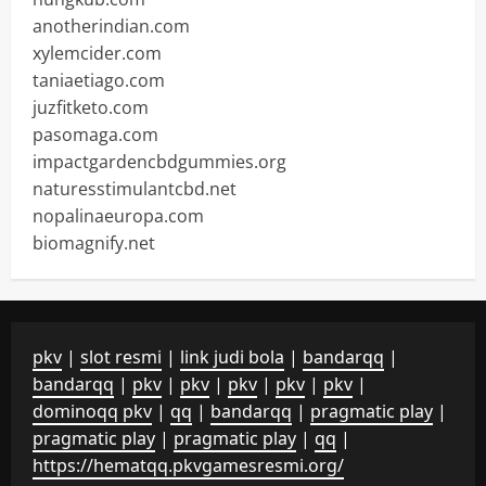
anotherindian.com
xylemcider.com
taniaetiago.com
juzfitketo.com
pasomaga.com
impactgardencbdgummies.org
naturesstimulantcbd.net
nopalinaeuropa.com
biomagnify.net
pkv
|
slot resmi
|
link judi bola
|
bandarqq
|
bandarqq
|
pkv
|
pkv
|
pkv
|
pkv
|
pkv
|
dominoqq pkv
|
qq
|
bandarqq
|
pragmatic play
|
pragmatic play
|
pragmatic play
|
qq
|
https://hematqq.pkvgamesresmi.org/