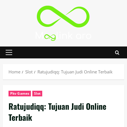
Skip
to
content
Primary
Menu
Home
Slot
Ratujudiqq: Tujuan Judi Online Terbaik
Pkv Games
Slot
Ratujudiqq: Tujuan Judi Online
Terbaik