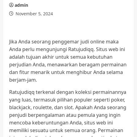
admin
November 5, 2024
Jika Anda seorang penggemar judi online maka
Anda perlu mengunjungi Ratujudiqq. Situs web ini
adalah tujuan akhir untuk semua kebutuhan
perjudian Anda, menawarkan beragam permainan
dan fitur menarik untuk menghibur Anda selama
berjam-jam.
Ratujudiqq terkenal dengan koleksi permainannya
yang luas, termasuk pilihan populer seperti poker,
blackjack, roulette, dan slot. Apakah Anda seorang
penjudi berpengalaman atau pemula yang ingin
mencoba keberuntungan Anda, situs web ini
memiliki sesuatu untuk semua orang. Permainan