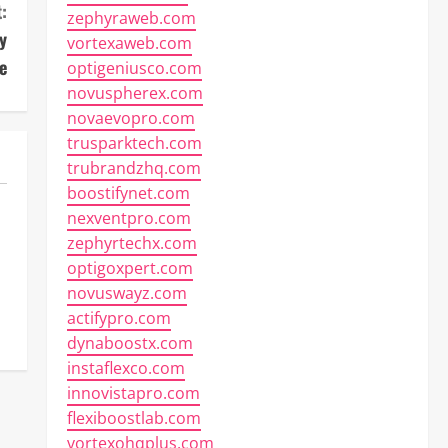
:
zephyraweb.com
y
vortexaweb.com
e
optigeniusco.com
novuspherex.com
novaevopro.com
trusparktech.com
trubrandzhq.com
boostifynet.com
nexventpro.com
zephyrtechx.com
optigoxpert.com
novuswayz.com
actifypro.com
dynaboostx.com
instaflexco.com
innovistapro.com
flexiboostlab.com
vortexohqplus.com