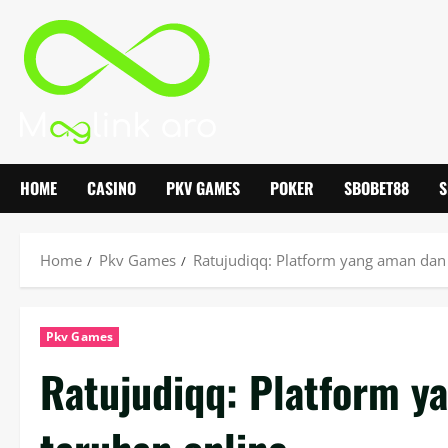
Skip
to
content
HOME
CASINO
PKV GAMES
POKER
SBOBET88
S
Home
Pkv Games
Ratujudiqq: Platform yang aman dan
Pkv Games
Ratujudiqq: Platform 