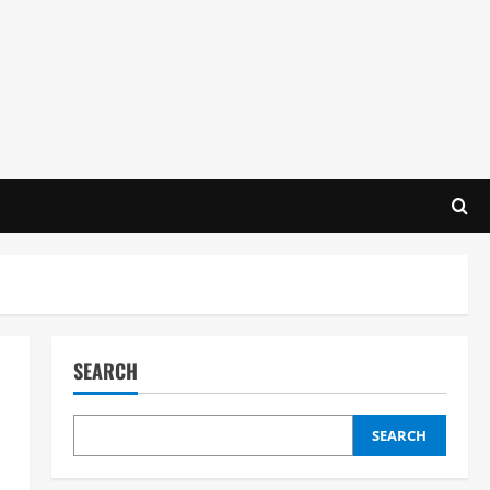
SEARCH
SEARCH