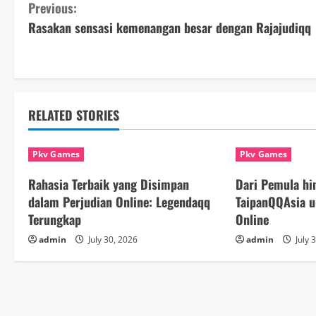
C
Previous:
Rasakan sensasi kemenangan besar dengan Rajajudiqq
o
n
t
RELATED STORIES
i
n
Pkv Games
Pkv Games
u
Rahasia Terbaik yang Disimpan
Dari Pemula hi
dalam Perjudian Online: Legendaqq
TaipanQQAsia 
e
Terungkap
Online
R
admin
July 30, 2026
admin
July 
e
a