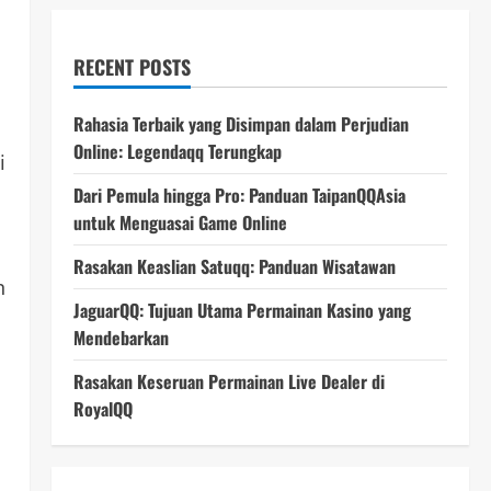
RECENT POSTS
Rahasia Terbaik yang Disimpan dalam Perjudian
Online: Legendaqq Terungkap
i
Dari Pemula hingga Pro: Panduan TaipanQQAsia
untuk Menguasai Game Online
Rasakan Keaslian Satuqq: Panduan Wisatawan
n
JaguarQQ: Tujuan Utama Permainan Kasino yang
Mendebarkan
Rasakan Keseruan Permainan Live Dealer di
RoyalQQ