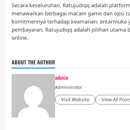
Secara keseluruhan, Ratujudiqq adalah platfo
menawarkan berbagai macam game dan opsi ta
komitmennya terhadap keamanan, antarmuka y
pembayaran, Ratujudiqq adalah pilihan utama 
online.
ABOUT THE AUTHOR
admin
Administrator
Visit Website
View All Post