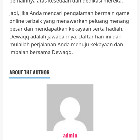
pemainnya atas kesetiaan dan dedikasi mereka.
Jadi, jika Anda mencari pengalaman bermain game
online terbaik yang menawarkan peluang menang
besar dan mendapatkan kekayaan serta hadiah,
Dewaqq adalah jawabannya. Daftar hari ini dan
mulailah perjalanan Anda menuju kekayaan dan
imbalan bersama Dewaqq.
ABOUT THE AUTHOR
admin