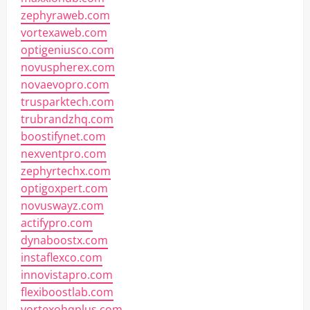
zephyraweb.com
vortexaweb.com
optigeniusco.com
novuspherex.com
novaevopro.com
trusparktech.com
trubrandzhq.com
boostifynet.com
nexventpro.com
zephyrtechx.com
optigoxpert.com
novuswayz.com
actifypro.com
dynaboostx.com
instaflexco.com
innovistapro.com
flexiboostlab.com
vortexohqplus.com