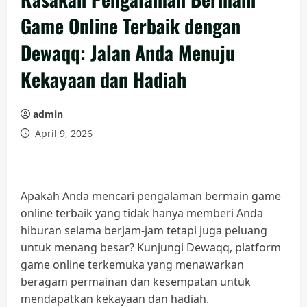
Game Online Terbaik dengan
Dewaqq: Jalan Anda Menuju
Kekayaan dan Hadiah
admin
April 9, 2026
Apakah Anda mencari pengalaman bermain game
online terbaik yang tidak hanya memberi Anda
hiburan selama berjam-jam tetapi juga peluang
untuk menang besar? Kunjungi Dewaqq, platform
game online terkemuka yang menawarkan
beragam permainan dan kesempatan untuk
mendapatkan kekayaan dan hadiah.