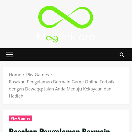
Skip
to
content
Primary
Menu
Home
Pkv Games
Rasakan Pengalaman Bermain Game Online Terbaik
dengan Dewaqq: Jalan Anda Menuju Kekayaan dan
Hadiah
Pkv Games
Rasakan Pengalaman Bermain