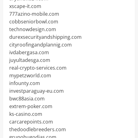
xscape-it.com
777azino-mobile.com
cobbseniorbowl.com
technowdesign.com
durexsecurityandshipping.com
cityroofingandplannig.com
ivdabergasa.com
juyultadesga.com
real-crypto-services.com
mypetzworld.com
infounty.com
investparaguay-eu.com
bwc88asia.com
extrem-poker.com
ks-casino.com
carcarepoints.com
thedoodlebreeders.com
grupohugodias.com