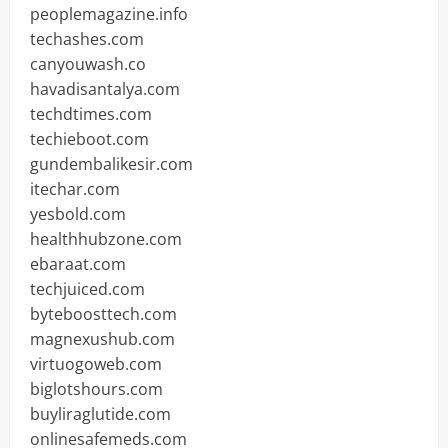
peoplemagazine.info
techashes.com
canyouwash.co
havadisantalya.com
techdtimes.com
techieboot.com
gundembalikesir.com
itechar.com
yesbold.com
healthhubzone.com
ebaraat.com
techjuiced.com
byteboosttech.com
magnexushub.com
virtuogoweb.com
biglotshours.com
buyliraglutide.com
onlinesafemeds.com