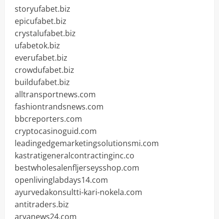
storyufabet.biz
epicufabet.biz
crystalufabet.biz
ufabetok.biz
everufabet.biz
crowdufabet.biz
buildufabet.biz
alltransportnews.com
fashiontrandsnews.com
bbcreporters.com
cryptocasinoguid.com
leadingedgemarketingsolutionsmi.com
kastratigeneralcontractinginc.co
bestwholesalenfljerseysshop.com
openlivinglabdays14.com
ayurvedakonsultti-kari-nokela.com
antitraders.biz
aryanews24.com