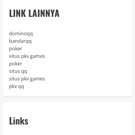
LINK LAINNYA
dominoqq
bandarqq
poker
situs pkv games
poker
situs qq
situs pkv games
pkv qq
Links