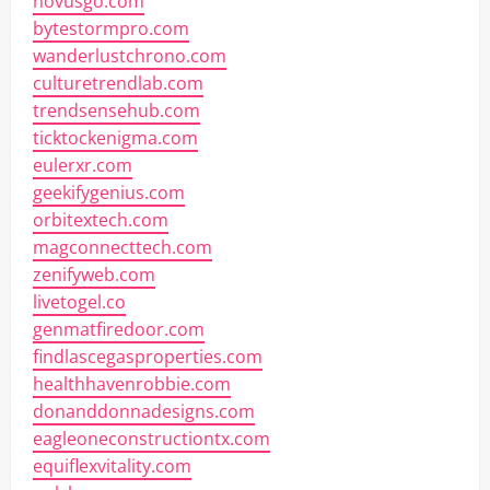
novusgo.com
bytestormpro.com
wanderlustchrono.com
culturetrendlab.com
trendsensehub.com
ticktockenigma.com
eulerxr.com
geekifygenius.com
orbitextech.com
magconnecttech.com
zenifyweb.com
livetogel.co
genmatfiredoor.com
findlascegasproperties.com
healthhavenrobbie.com
donanddonnadesigns.com
eagleoneconstructiontx.com
equiflexvitality.com