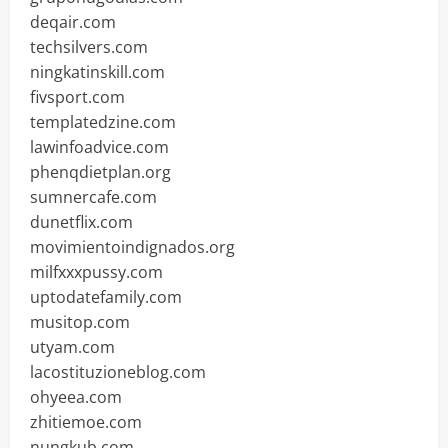
deqair.com
techsilvers.com
ningkatinskill.com
fivsport.com
templatedzine.com
lawinfoadvice.com
phenqdietplan.org
sumnercafe.com
dunetflix.com
movimientoindignados.org
milfxxxpussy.com
uptodatefamily.com
musitop.com
utyam.com
lacostituzioneblog.com
ohyeea.com
zhitiemoe.com
nungkub.com