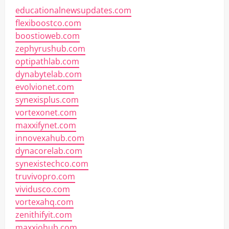
educationalnewsupdates.com
flexiboostco.com
boostioweb.com
zephyrushub.com
optipathlab.com
dynabytelab.com
evolvionet.com
synexisplus.com
vortexonet.com
maxxifynet.com
innovexahub.com
dynacorelab.com
synexistechco.com
truvivopro.com
vividusco.com
vortexahq.com
zenithifyit.com
maxxiohub.com