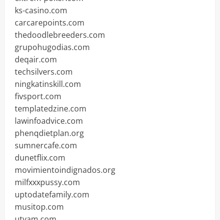
ks-casino.com
carcarepoints.com
thedoodlebreeders.com
grupohugodias.com
deqair.com
techsilvers.com
ningkatinskill.com
fivsport.com
templatedzine.com
lawinfoadvice.com
phenqdietplan.org
sumnercafe.com
dunetflix.com
movimientoindignados.org
milfxxxpussy.com
uptodatefamily.com
musitop.com
utyam.com