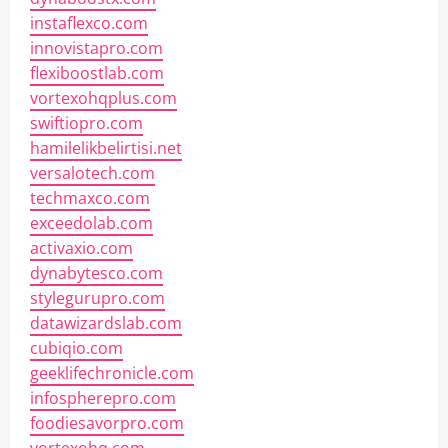
instaflexco.com
innovistapro.com
flexiboostlab.com
vortexohqplus.com
swiftiopro.com
hamilelikbelirtisi.net
versalotech.com
techmaxco.com
exceedolab.com
activaxio.com
dynabytesco.com
stylegurupro.com
datawizardslab.com
cubiqio.com
geeklifechronicle.com
infospherepro.com
foodiesavorpro.com