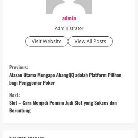
admin
Administrator
Visit Website
View All Posts
C
Previous:
o
Alasan Utama Mengapa AbangQQ adalah Platform Pilihan
bagi Penggemar Poker
n
Next:
t
Slot – Cara Menjadi Pemain Judi Slot yang Sukses dan
Beruntung
i
n