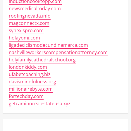
inductioncooktopp.com
newsmedicaltoday.com
roofingnevada.info
magconnectx.com
synexispro.com
holayomi.com
ligadeciclismodecundinamarca.com
nashvilleworkerscompensationattorney.com
holyfamilycathedralschool.org
londonkiddy.com
ufabetcoaching.biz
davismindfulness.org
millionairebyte.com
fortechday.com
getcaminorealestateusa.xyz