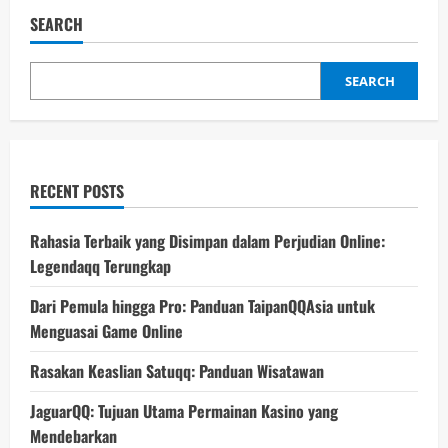
SEARCH
SEARCH
RECENT POSTS
Rahasia Terbaik yang Disimpan dalam Perjudian Online:
Legendaqq Terungkap
Dari Pemula hingga Pro: Panduan TaipanQQAsia untuk
Menguasai Game Online
Rasakan Keaslian Satuqq: Panduan Wisatawan
JaguarQQ: Tujuan Utama Permainan Kasino yang
Mendebarkan