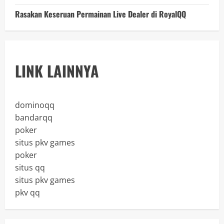
Rasakan Keseruan Permainan Live Dealer di RoyalQQ
LINK LAINNYA
dominoqq
bandarqq
poker
situs pkv games
poker
situs qq
situs pkv games
pkv qq