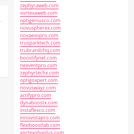
zephyraweb.com
vortexaweb.com
optigeniusco.com
novuspherex.com
novaevopro.com
trusparktech.com
trubrandzhq.com
boostifynet.com
nexventpro.com
zephyrtechx.com
optigoxpert.com
novuswayz.com
actifypro.com
dynaboostx.com
instaflexco.com
innovistapro.com
flexiboostlab.com
vortexohqplus.com