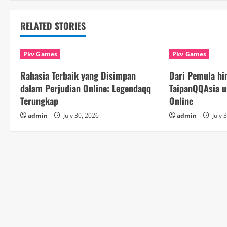
t
RELATED STORIES
i
n
Pkv Games
Pkv Games
u
Rahasia Terbaik yang Disimpan
Dari Pemula hi
dalam Perjudian Online: Legendaqq
TaipanQQAsia 
e
Terungkap
Online
R
admin
July 30, 2026
admin
July 
e
a
d
i