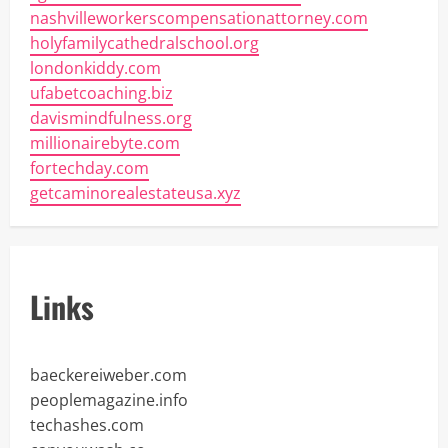
nashvilleworkerscompensationattorney.com
holyfamilycathedralschool.org
londonkiddy.com
ufabetcoaching.biz
davismindfulness.org
millionairebyte.com
fortechday.com
getcaminorealestateusa.xyz
Links
baeckereiweber.com
peoplemagazine.info
techashes.com