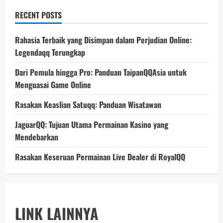
RECENT POSTS
Rahasia Terbaik yang Disimpan dalam Perjudian Online:
Legendaqq Terungkap
Dari Pemula hingga Pro: Panduan TaipanQQAsia untuk
Menguasai Game Online
Rasakan Keaslian Satuqq: Panduan Wisatawan
JaguarQQ: Tujuan Utama Permainan Kasino yang
Mendebarkan
Rasakan Keseruan Permainan Live Dealer di RoyalQQ
LINK LAINNYA