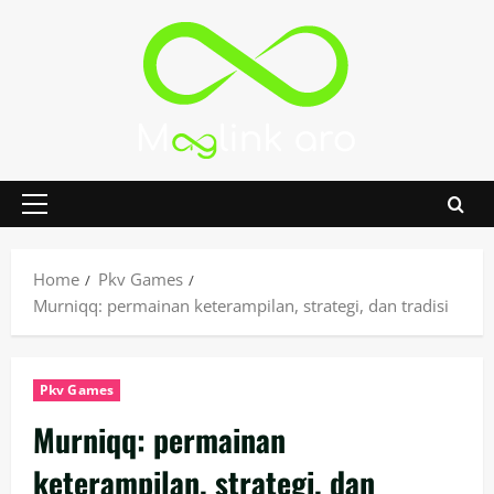
Skip
to
content
Primary
Menu
Home
Pkv Games
Murniqq: permainan keterampilan, strategi, dan tradisi
Pkv Games
Murniqq: permainan
keterampilan, strategi, dan