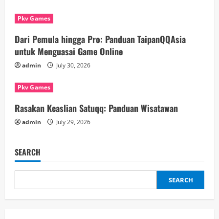
a
Pkv Games
d
Dari Pemula hingga Pro: Panduan TaipanQQAsia
i
untuk Menguasai Game Online
n
admin
July 30, 2026
g
Pkv Games
Rasakan Keaslian Satuqq: Panduan Wisatawan
admin
July 29, 2026
SEARCH
SEARCH