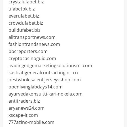
crystalufabet.biz
ufabetok.biz
everufabet.biz
crowdufabet.biz
buildufabet.biz
alltransportnews.com
fashiontrandsnews.com
bbcreporters.com
cryptocasinoguid.com
leadingedgemarketingsolutionsmi.com
kastratigeneralcontractinginc.co
bestwholesalenfljerseysshop.com
openlivinglabdays14.com
ayurvedakonsultti-kari-nokela.com
antitraders.biz
aryanews24.com
xscape-it.com
777azino-mobile.com