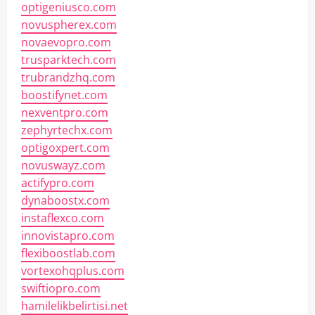
optigeniusco.com
novuspherex.com
novaevopro.com
trusparktech.com
trubrandzhq.com
boostifynet.com
nexventpro.com
zephyrtechx.com
optigoxpert.com
novuswayz.com
actifypro.com
dynaboostx.com
instaflexco.com
innovistapro.com
flexiboostlab.com
vortexohqplus.com
swiftiopro.com
hamilelikbelirtisi.net