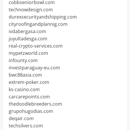
cobbseniorbowl.com
technowdesign.com
durexsecurityandshipping.com
cityroofingandplannig.com
ivdabergasa.com
juyultadesga.com
real-crypto-services.com
mypetzworld.com
infounty.com
investparaguay-eu.com
bwc88asia.com
extrem-poker.com
ks-casino.com
carcarepoints.com
thedoodlebreeders.com
grupohugodias.com
deqair.com
techsilvers.com