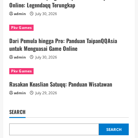
Online: Legendaqq Terungkap
e
admin
July 30, 2026
a
Pkv Games
d
Dari Pemula hingga Pro: Panduan TaipanQQAsia
i
untuk Menguasai Game Online
n
admin
July 30, 2026
g
Pkv Games
Rasakan Keaslian Satuqq: Panduan Wisatawan
admin
July 29, 2026
SEARCH
SEARCH