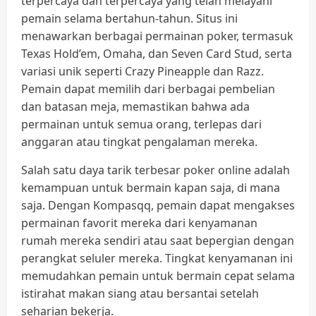
terpercaya dan terpercaya yang telah melayani
pemain selama bertahun-tahun. Situs ini
menawarkan berbagai permainan poker, termasuk
Texas Hold’em, Omaha, dan Seven Card Stud, serta
variasi unik seperti Crazy Pineapple dan Razz.
Pemain dapat memilih dari berbagai pembelian
dan batasan meja, memastikan bahwa ada
permainan untuk semua orang, terlepas dari
anggaran atau tingkat pengalaman mereka.
Salah satu daya tarik terbesar poker online adalah
kemampuan untuk bermain kapan saja, di mana
saja. Dengan Kompasqq, pemain dapat mengakses
permainan favorit mereka dari kenyamanan
rumah mereka sendiri atau saat bepergian dengan
perangkat seluler mereka. Tingkat kenyamanan ini
memudahkan pemain untuk bermain cepat selama
istirahat makan siang atau bersantai setelah
seharian bekerja.