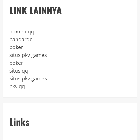
LINK LAINNYA
dominoqq
bandarqq
poker
situs pkv games
poker
situs qq
situs pkv games
pkv qq
Links