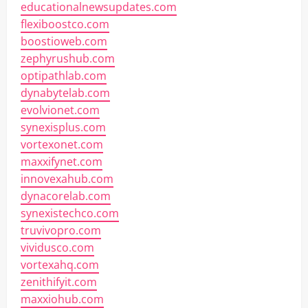
educationalnewsupdates.com
flexiboostco.com
boostioweb.com
zephyrushub.com
optipathlab.com
dynabytelab.com
evolvionet.com
synexisplus.com
vortexonet.com
maxxifynet.com
innovexahub.com
dynacorelab.com
synexistechco.com
truvivopro.com
vividusco.com
vortexahq.com
zenithifyit.com
maxxiohub.com