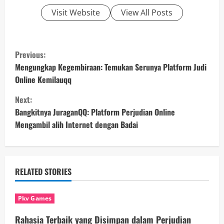
Visit Website
View All Posts
C
Previous:
o
Mengungkap Kegembiraan: Temukan Serunya Platform Judi
Online Kemilauqq
n
Next:
t
Bangkitnya JuraganQQ: Platform Perjudian Online
Mengambil alih Internet dengan Badai
i
n
u
RELATED STORIES
e
Pkv Games
R
Rahasia Terbaik yang Disimpan dalam Perjudian