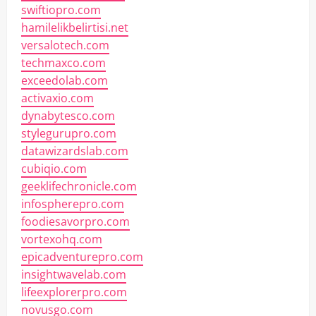
swiftiopro.com
hamilelikbelirtisi.net
versalotech.com
techmaxco.com
exceedolab.com
activaxio.com
dynabytesco.com
stylegurupro.com
datawizardslab.com
cubiqio.com
geeklifechronicle.com
infospherepro.com
foodiesavorpro.com
vortexohq.com
epicadventurepro.com
insightwavelab.com
lifeexplorerpro.com
novusgo.com