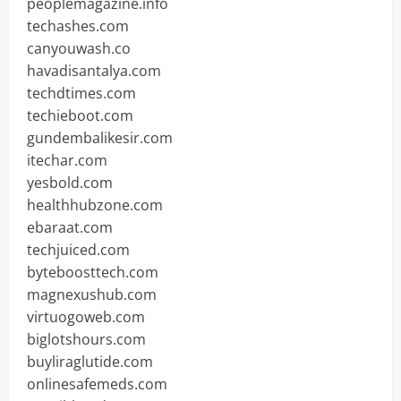
peoplemagazine.info
techashes.com
canyouwash.co
havadisantalya.com
techdtimes.com
techieboot.com
gundembalikesir.com
itechar.com
yesbold.com
healthhubzone.com
ebaraat.com
techjuiced.com
byteboosttech.com
magnexushub.com
virtuogoweb.com
biglotshours.com
buyliraglutide.com
onlinesafemeds.com