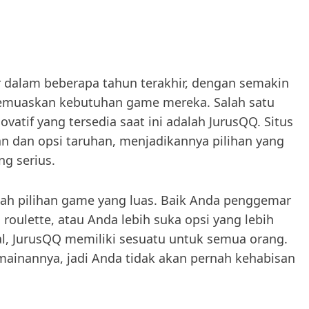
r dalam beberapa tahun terakhir, dengan semakin
memuaskan kebutuhan game mereka. Salah satu
vatif yang tersedia saat ini adalah JurusQQ. Situs
 dan opsi taruhan, menjadikannya pilihan yang
g serius.
alah pilihan game yang luas. Baik Anda penggemar
 roulette, atau Anda lebih suka opsi yang lebih
ual, JurusQQ memiliki sesuatu untuk semua orang.
mainannya, jadi Anda tidak akan pernah kehabisan