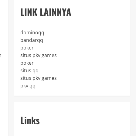
LINK LAINNYA
dominoqq
bandarqq
poker
h
situs pkv games
poker
situs qq
situs pkv games
pkv qq
Links