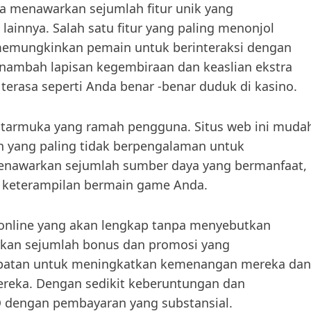
ga menawarkan sejumlah fitur unik yang
ainnya. Salah satu fitur yang paling menonjol
 memungkinkan pemain untuk berinteraksi dengan
menambah lapisan kegembiraan dan keaslian ekstra
rasa seperti Anda benar -benar duduk di kasino.
antarmuka yang ramah pengguna. Situs web ini muda
 yang paling tidak berpengalaman untuk
menawarkan sejumlah sumber daya yang bermanfaat,
n keterampilan bermain game Anda.
n online yang akan lengkap tanpa menyebutkan
kan sejumlah bonus dan promosi yang
patan untuk meningkatkan kemenangan mereka dan
eka. Dengan sedikit keberuntungan dan
Q dengan pembayaran yang substansial.