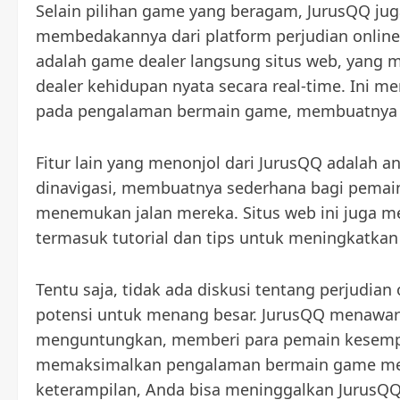
Selain pilihan game yang beragam, JurusQQ ju
membedakannya dari platform perjudian online l
adalah game dealer langsung situs web, yang
dealer kehidupan nyata secara real-time. Ini 
pada pengalaman bermain game, membuatnya te
Fitur lain yang menonjol dari JurusQQ adalah 
dinavigasi, membuatnya sederhana bagi pemain
menemukan jalan mereka. Situs web ini juga 
termasuk tutorial dan tips untuk meningkatka
Tentu saja, tidak ada diskusi tentang perjudia
potensi untuk menang besar. JurusQQ menawar
menguntungkan, memberi para pemain kesem
memaksimalkan pengalaman bermain game mer
keterampilan, Anda bisa meninggalkan JurusQ