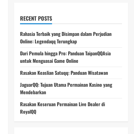
RECENT POSTS
Rahasia Terbaik yang Disimpan dalam Perjudian
Online: Legendaqq Terungkap
Dari Pemula hingga Pro: Panduan TaipanQQAsia
untuk Menguasai Game Online
Rasakan Keaslian Satuqq: Panduan Wisatawan
JaguarQQ: Tujuan Utama Permainan Kasino yang
Mendebarkan
Rasakan Keseruan Permainan Live Dealer di
RoyalQQ