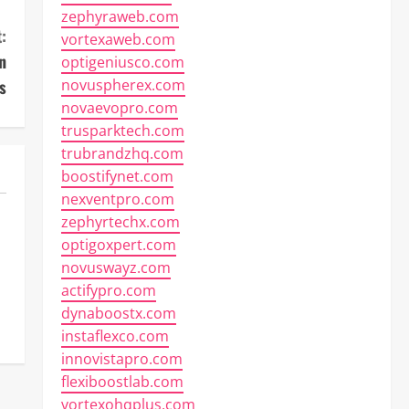
zephyraweb.com
:
vortexaweb.com
n
optigeniusco.com
s
novuspherex.com
novaevopro.com
trusparktech.com
trubrandzhq.com
boostifynet.com
nexventpro.com
zephyrtechx.com
optigoxpert.com
novuswayz.com
actifypro.com
dynaboostx.com
instaflexco.com
innovistapro.com
flexiboostlab.com
vortexohqplus.com