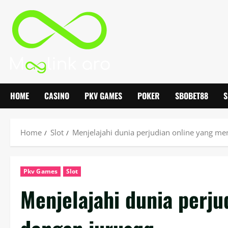
Skip
to
content
HOME
CASINO
PKV GAMES
POKER
SBOBET88
S
Home
Slot
Menjelajahi dunia perjudian online yang me
Pkv Games
Slot
Menjelajahi dunia perju