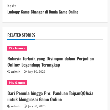
n
Next:
t
Ludoqq: Game Changer di Dunia Game Online
i
n
RELATED STORIES
u
Pkv Games
e
Rahasia Terbaik yang Disimpan dalam Perjudian
R
Online: Legendaqq Terungkap
e
admin
July 30, 2026
a
Pkv Games
d
Dari Pemula hingga Pro: Panduan TaipanQQAsia
untuk Menguasai Game Online
i
admin
July 30, 2026