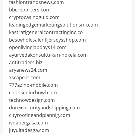
fashiontrandsnews.com
bbcreporters.com
cryptocasinoguid.com
leadingedgemarketingsolutionsmi.com
kastratigeneralcontractinginc.co
bestwholesalenfljerseysshop.com
openlivinglabdays14.com
ayurvedakonsultti-kari-nokela.com
antitraders.biz
aryanews24.com
xscape-it.com
777azino-mobile.com
cobbseniorbowl.com
technowdesign.com
durexsecurityandshipping.com
cityroofingandplannig.com
ivdabergasa.com
juyultadesga.com