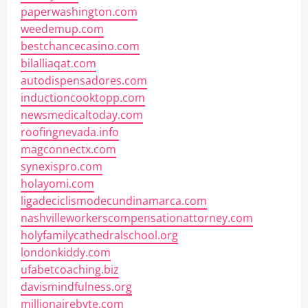
paperwashington.com
weedemup.com
bestchancecasino.com
bilalliaqat.com
autodispensadores.com
inductioncooktopp.com
newsmedicaltoday.com
roofingnevada.info
magconnectx.com
synexispro.com
holayomi.com
ligadeciclismodecundinamarca.com
nashvilleworkerscompensationattorney.com
holyfamilycathedralschool.org
londonkiddy.com
ufabetcoaching.biz
davismindfulness.org
millionairebyte.com