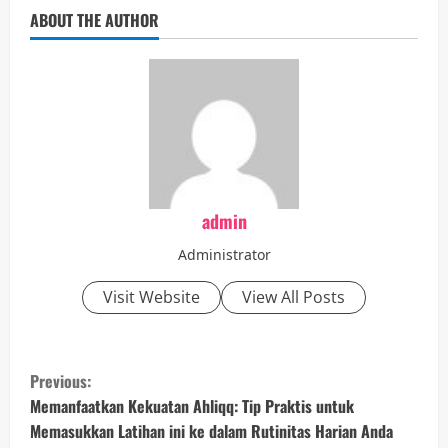
ABOUT THE AUTHOR
admin
Administrator
Visit Website
View All Posts
C
Previous:
o
Memanfaatkan Kekuatan Ahliqq: Tip Praktis untuk
Memasukkan Latihan ini ke dalam Rutinitas Harian Anda