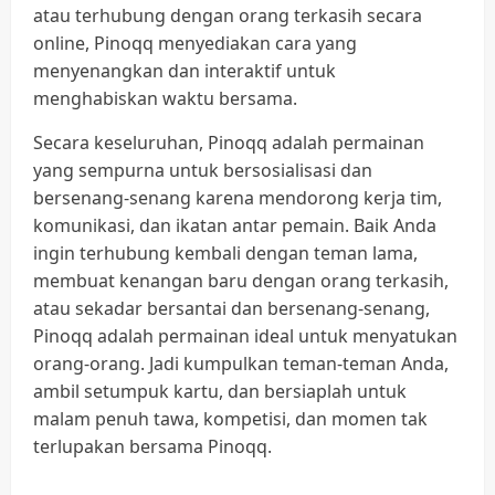
atau terhubung dengan orang terkasih secara
online, Pinoqq menyediakan cara yang
menyenangkan dan interaktif untuk
menghabiskan waktu bersama.
Secara keseluruhan, Pinoqq adalah permainan
yang sempurna untuk bersosialisasi dan
bersenang-senang karena mendorong kerja tim,
komunikasi, dan ikatan antar pemain. Baik Anda
ingin terhubung kembali dengan teman lama,
membuat kenangan baru dengan orang terkasih,
atau sekadar bersantai dan bersenang-senang,
Pinoqq adalah permainan ideal untuk menyatukan
orang-orang. Jadi kumpulkan teman-teman Anda,
ambil setumpuk kartu, dan bersiaplah untuk
malam penuh tawa, kompetisi, dan momen tak
terlupakan bersama Pinoqq.