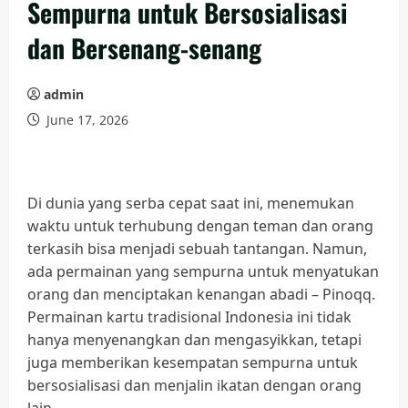
Sempurna untuk Bersosialisasi
dan Bersenang-senang
admin
June 17, 2026
Di dunia yang serba cepat saat ini, menemukan
waktu untuk terhubung dengan teman dan orang
terkasih bisa menjadi sebuah tantangan. Namun,
ada permainan yang sempurna untuk menyatukan
orang dan menciptakan kenangan abadi – Pinoqq.
Permainan kartu tradisional Indonesia ini tidak
hanya menyenangkan dan mengasyikkan, tetapi
juga memberikan kesempatan sempurna untuk
bersosialisasi dan menjalin ikatan dengan orang