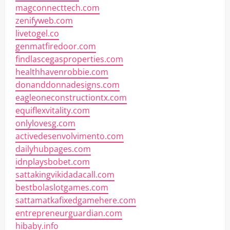
magconnecttech.com
zenifyweb.com
livetogel.co
genmatfiredoor.com
findlascegasproperties.com
healthhavenrobbie.com
donanddonnadesigns.com
eagleoneconstructiontx.com
equiflexvitality.com
onlylovesg.com
activedesenvolvimento.com
dailyhubpages.com
idnplaysbobet.com
sattakingvikidadacall.com
bestbolaslotgames.com
sattamatkafixedgamehere.com
entrepreneurguardian.com
hibaby.info