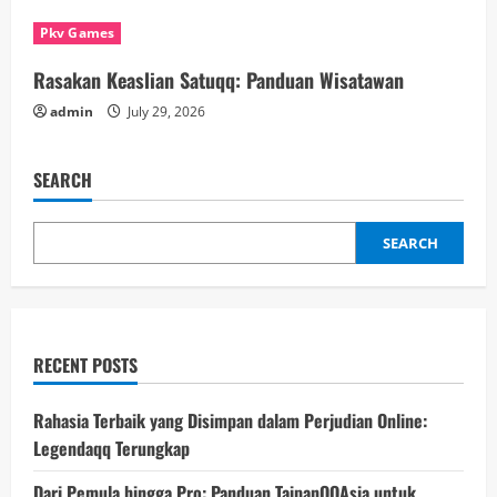
n
Pkv Games
g
Rasakan Keaslian Satuqq: Panduan Wisatawan
admin
July 29, 2026
SEARCH
SEARCH
RECENT POSTS
Rahasia Terbaik yang Disimpan dalam Perjudian Online:
Legendaqq Terungkap
Dari Pemula hingga Pro: Panduan TaipanQQAsia untuk