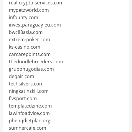
real-crypto-services.com
mypetzworld.com
infounty.com
investparaguay-eu.com
bwc88asia.com
extrem-poker.com
ks-casino.com
carcarepoints.com
thedoodlebreeders.com
grupohugodias.com
deqair.com
techsilvers.com
ningkatinskill.com
fivsport.com
templatedzine.com
lawinfoadvice.com
phenqdietplan.org
sumnercafe.com