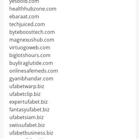
yesbold.com
healthhubzone.com
ebaraat.com
techjuiced.com
byteboosttech.com
magnexushub.com
virtuogoweb.com
biglotshours.com
buyliraglutide.com
onlinesafemeds.com
gyanibhandar.com
ufabetwarp.biz
ufabetclip.biz
expertufabet.biz
fantasyufabet.biz
ufabetsiam.biz
swissufabet.biz
ufabetbusiness.biz