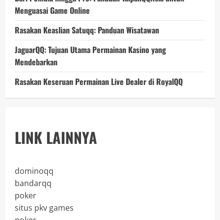
Menguasai Game Online
Rasakan Keaslian Satuqq: Panduan Wisatawan
JaguarQQ: Tujuan Utama Permainan Kasino yang
Mendebarkan
Rasakan Keseruan Permainan Live Dealer di RoyalQQ
LINK LAINNYA
dominoqq
bandarqq
poker
situs pkv games