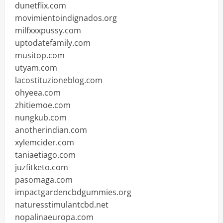
dunetflix.com
movimientoindignados.org
milfxxxpussy.com
uptodatefamily.com
musitop.com
utyam.com
lacostituzioneblog.com
ohyeea.com
zhitiemoe.com
nungkub.com
anotherindian.com
xylemcider.com
taniaetiago.com
juzfitketo.com
pasomaga.com
impactgardencbdgummies.org
naturesstimulantcbd.net
nopalinaeuropa.com