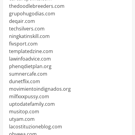
thedoodlebreeders.com
grupohugodias.com
deqair.com
techsilvers.com
ningkatinskill.com
fivsport.com
templatedzine.com
lawinfoadvice.com
phenqdietplan.org
sumnercafe.com
dunetflix.com
movimientoindignados.org
milfxxxpussy.com
uptodatefamily.com
musitop.com
utyam.com
lacostituzioneblog.com
ohyeea.com