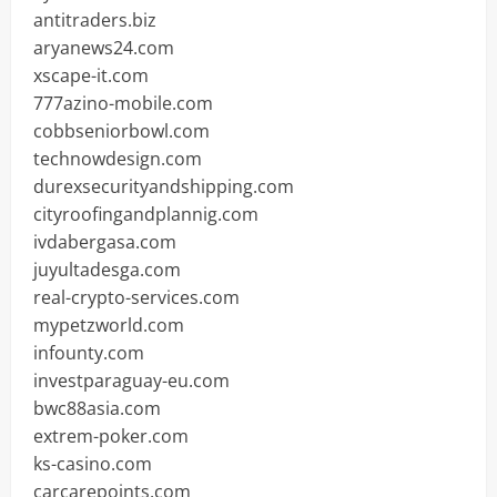
antitraders.biz
aryanews24.com
xscape-it.com
777azino-mobile.com
cobbseniorbowl.com
technowdesign.com
durexsecurityandshipping.com
cityroofingandplannig.com
ivdabergasa.com
juyultadesga.com
real-crypto-services.com
mypetzworld.com
infounty.com
investparaguay-eu.com
bwc88asia.com
extrem-poker.com
ks-casino.com
carcarepoints.com