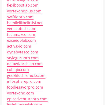
flexiboostlab.com
vortexohqplus.com
swiftiopro.com
hamilelikbelirtisi.net
versalotech.com
techmaxco.com
exceedolab.com
activaxio.com
dynabytesco.com
stylegurupro.com
datawizardslab.com
cubiqio.com
geeklifechronicle.com
infospherepro.com
foodiesavorpro.com
vortexohq.com
epicadventurepro.com
insightwavelab.com