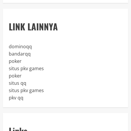
LINK LAINNYA
dominoqq
bandarqq
poker
situs pkv games
poker
situs qq
situs pkv games
pkv qq
Links