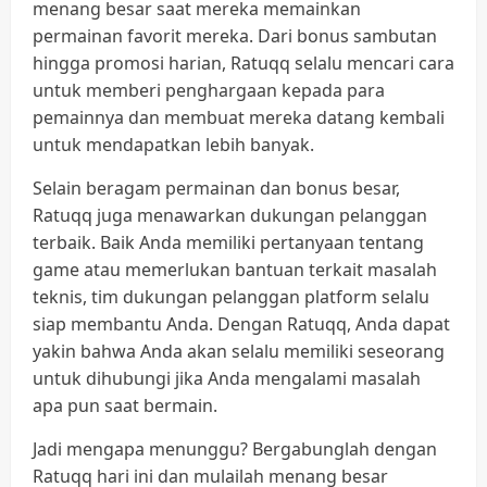
menang besar saat mereka memainkan
permainan favorit mereka. Dari bonus sambutan
hingga promosi harian, Ratuqq selalu mencari cara
untuk memberi penghargaan kepada para
pemainnya dan membuat mereka datang kembali
untuk mendapatkan lebih banyak.
Selain beragam permainan dan bonus besar,
Ratuqq juga menawarkan dukungan pelanggan
terbaik. Baik Anda memiliki pertanyaan tentang
game atau memerlukan bantuan terkait masalah
teknis, tim dukungan pelanggan platform selalu
siap membantu Anda. Dengan Ratuqq, Anda dapat
yakin bahwa Anda akan selalu memiliki seseorang
untuk dihubungi jika Anda mengalami masalah
apa pun saat bermain.
Jadi mengapa menunggu? Bergabunglah dengan
Ratuqq hari ini dan mulailah menang besar