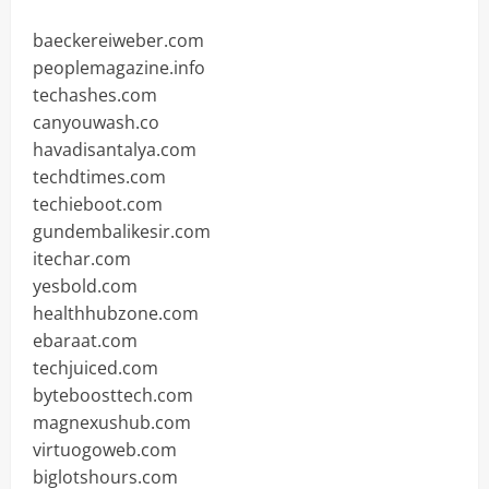
baeckereiweber.com
peoplemagazine.info
techashes.com
canyouwash.co
havadisantalya.com
techdtimes.com
techieboot.com
gundembalikesir.com
itechar.com
yesbold.com
healthhubzone.com
ebaraat.com
techjuiced.com
byteboosttech.com
magnexushub.com
virtuogoweb.com
biglotshours.com