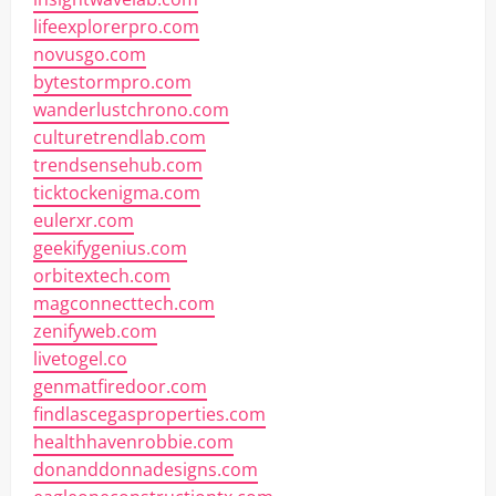
lifeexplorerpro.com
novusgo.com
bytestormpro.com
wanderlustchrono.com
culturetrendlab.com
trendsensehub.com
ticktockenigma.com
eulerxr.com
geekifygenius.com
orbitextech.com
magconnecttech.com
zenifyweb.com
livetogel.co
genmatfiredoor.com
findlascegasproperties.com
healthhavenrobbie.com
donanddonnadesigns.com