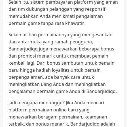
Selain itu, sistem pembayaran platform yang aman
dan tim dukungan pelanggan yang responsif
memudahkan Anda menikmati pengalaman
bermain game tanpa rasa khawatir.
Selain pilihan permainannya yang mengesankan
dan antarmuka yang ramah pengguna,
Bandarjudiqq juga menawarkan beberapa bonus
dan promosi menarik untuk membuat pemain
kembali lagi. Dari bonus sambutan untuk pemain
baru hingga hadiah loyalitas untuk pemain
berpengalaman, ada banyak cara untuk
meningkatkan uang Anda dan meningkatkan
pengalaman bermain game Anda di Bandarjudiqq.
Jadi mengapa menunggu? Jika Anda mencari
platform permainan online baru yang
menawarkan beragam permainan, keamanan
terbaik, dan bonus menarik, Bandarjudiqq adalah