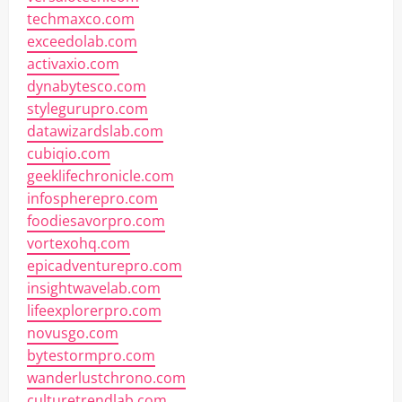
techmaxco.com
exceedolab.com
activaxio.com
dynabytesco.com
stylegurupro.com
datawizardslab.com
cubiqio.com
geeklifechronicle.com
infospherepro.com
foodiesavorpro.com
vortexohq.com
epicadventurepro.com
insightwavelab.com
lifeexplorerpro.com
novusgo.com
bytestormpro.com
wanderlustchrono.com
culturetrendlab.com