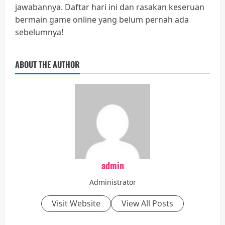
jawabannya. Daftar hari ini dan rasakan keseruan
bermain game online yang belum pernah ada
sebelumnya!
ABOUT THE AUTHOR
admin
Administrator
Visit Website
View All Posts