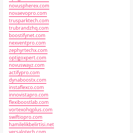
novuspherex.com
novaevopro.com
trusparktech.com
trubrandzhq.com
boostifynet.com
nexventpro.com
zephyrtechx.com
optigoxpert.com
novuswayz.com
actifypro.com
dynaboostx.com
instaflexco.com
innovistapro.com
flexiboostlab.com
vortexohqplus.com
swiftiopro.com
hamilelikbelirtisi.net
versalotech.com