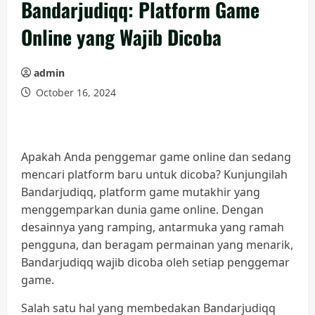
Bandarjudiqq: Platform Game
Online yang Wajib Dicoba
admin
October 16, 2024
Apakah Anda penggemar game online dan sedang
mencari platform baru untuk dicoba? Kunjungilah
Bandarjudiqq, platform game mutakhir yang
menggemparkan dunia game online. Dengan
desainnya yang ramping, antarmuka yang ramah
pengguna, dan beragam permainan yang menarik,
Bandarjudiqq wajib dicoba oleh setiap penggemar
game.
Salah satu hal yang membedakan Bandarjudiqq