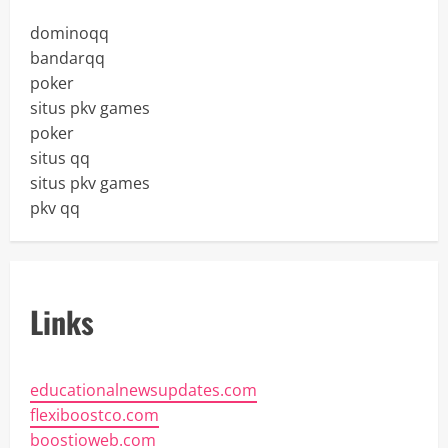
dominoqq
bandarqq
poker
situs pkv games
poker
situs qq
situs pkv games
pkv qq
Links
educationalnewsupdates.com
flexiboostco.com
boostioweb.com