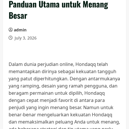
Panduan Utama untuk Menang
Besar
admin
July 3, 2026
Dalam dunia perjudian online, Hondaqq telah
memantapkan dirinya sebagai kekuatan tangguh
yang patut diperhitungkan. Dengan antarmukanya
yang ramping, desain yang ramah pengguna, dan
beragam permainan untuk dipilih, Hondaqq
dengan cepat menjadi favorit di antara para
penjudi yang ingin menang besar. Namun untuk
benar-benar mengeluarkan kekuatan Hondaqq
dan memaksimalkan peluang Anda untuk menang,