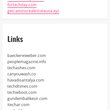
fortechday.com
getcaminorealestateusa.xyz
Links
baeckereiweber.com
peoplemagazine.info
techashes.com
canyouwash.co
havadisantalya.com
techdtimes.com
techieboot.com
gundembalikesir.com
itechar.com