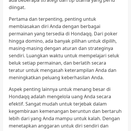
ada beberapa strategi dan tip utama yang perlu
diingat.
Pertama dan terpenting, penting untuk
membiasakan diri Anda dengan berbagai
permainan yang tersedia di Hondaqq. Dari poker
hingga domino, ada banyak pilihan untuk dipilih,
masing-masing dengan aturan dan strateginya
sendiri. Luangkan waktu untuk mempelajari seluk
beluk setiap permainan, dan berlatih secara
teratur untuk mengasah keterampilan Anda dan
meningkatkan peluang keberhasilan Anda.
Aspek penting lainnya untuk menang besar di
Hondaqq adalah mengelola uang Anda secara
efektif. Sangat mudah untuk terjebak dalam
kegembiraan kemenangan beruntun dan bertaruh
lebih dari yang Anda mampu untuk kalah. Dengan
menetapkan anggaran untuk diri sendiri dan