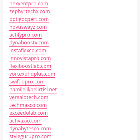
nexventpro.com
zephyrtechx.com
optigoxpert.com
novuswayz.com
actifypro.com
dynaboostx.com
instaflexco.com
innovistapro.com
flexiboostlab.com
vortexohqplus.com
swiftiopro.com
hamilelikbelirtisi.net
versalotech.com
techmaxco.com
exceedolab.com
activaxio.com
dynabytesco.com
stylegurupro.com