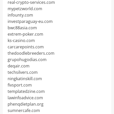
real-crypto-services.com
mypetzworld.com
infounty.com
investparaguay-eu.com
bwc88asia.com
extrem-poker.com
ks-casino.com
carcarepoints.com
thedoodlebreeders.com
grupohugodias.com
deqair.com
techsilvers.com
ningkatinskill.com
fivsport.com
templatedzine.com
lawinfoadvice.com
phenqdietplan.org
sumnercafe.com