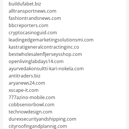
buildufabet.biz
alltransportnews.com
fashiontrandsnews.com
bbcreporters.com
cryptocasinoguid.com
leadingedgemarketingsolutionsmi.com
kastratigeneralcontractinginc.co
bestwholesalenfljerseysshop.com
openlivinglabdays14.com
ayurvedakonsultti-kari-nokela.com
antitraders.biz
aryanews24.com
xscape-it.com
777azino-mobile.com
cobbseniorbowl.com
technowdesign.com
durexsecurityandshipping.com
cityroofingandplannig.com