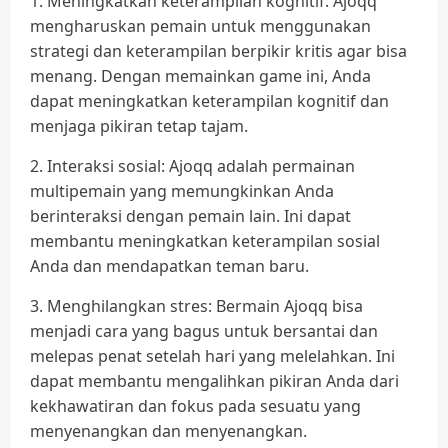
1. Meningkatkan keterampilan kognitif: Ajoqq
mengharuskan pemain untuk menggunakan
strategi dan keterampilan berpikir kritis agar bisa
menang. Dengan memainkan game ini, Anda
dapat meningkatkan keterampilan kognitif dan
menjaga pikiran tetap tajam.
2. Interaksi sosial: Ajoqq adalah permainan
multipemain yang memungkinkan Anda
berinteraksi dengan pemain lain. Ini dapat
membantu meningkatkan keterampilan sosial
Anda dan mendapatkan teman baru.
3. Menghilangkan stres: Bermain Ajoqq bisa
menjadi cara yang bagus untuk bersantai dan
melepas penat setelah hari yang melelahkan. Ini
dapat membantu mengalihkan pikiran Anda dari
kekhawatiran dan fokus pada sesuatu yang
menyenangkan dan menyenangkan.