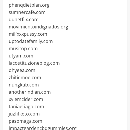
phenqdietplan.org
sumnercafe.com
dunetflix.com
movimientoindignados.org
milfxxxpussy.com
uptodatefamily.com
musitop.com
utyam.com
lacostituzioneblog.com
ohyeea.com
zhitiemoe.com
nungkub.com
anotherindian.com
xylemcider.com
taniaetiago.com
juzfitketo.com
pasomaga.com
impactgardencbdgummies.org