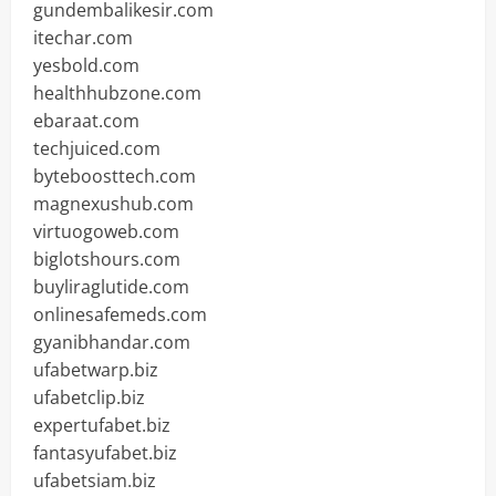
gundembalikesir.com
itechar.com
yesbold.com
healthhubzone.com
ebaraat.com
techjuiced.com
byteboosttech.com
magnexushub.com
virtuogoweb.com
biglotshours.com
buyliraglutide.com
onlinesafemeds.com
gyanibhandar.com
ufabetwarp.biz
ufabetclip.biz
expertufabet.biz
fantasyufabet.biz
ufabetsiam.biz