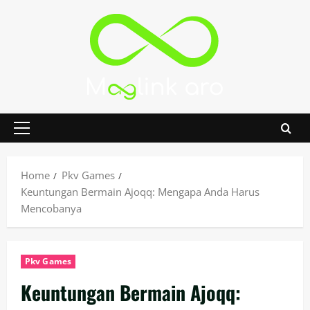
Skip
to
content
Primary
Menu
Home
Pkv Games
Keuntungan Bermain Ajoqq: Mengapa Anda Harus
Mencobanya
Pkv Games
Keuntungan Bermain Ajoqq: