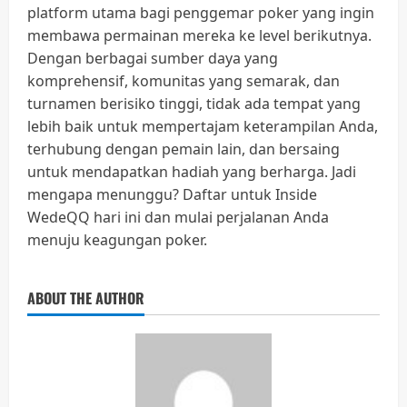
platform utama bagi penggemar poker yang ingin
membawa permainan mereka ke level berikutnya.
Dengan berbagai sumber daya yang
komprehensif, komunitas yang semarak, dan
turnamen berisiko tinggi, tidak ada tempat yang
lebih baik untuk mempertajam keterampilan Anda,
terhubung dengan pemain lain, dan bersaing
untuk mendapatkan hadiah yang berharga. Jadi
mengapa menunggu? Daftar untuk Inside
WedeQQ hari ini dan mulai perjalanan Anda
menuju keagungan poker.
ABOUT THE AUTHOR