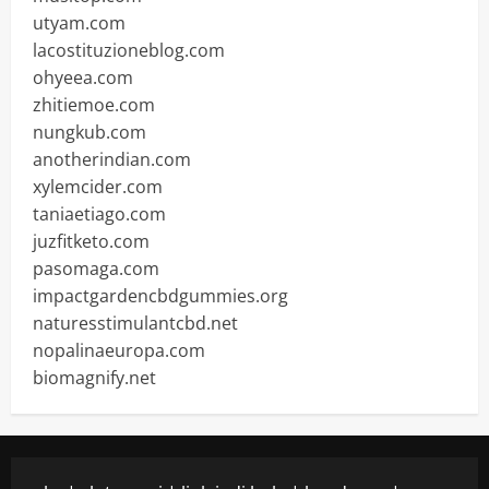
utyam.com
lacostituzioneblog.com
ohyeea.com
zhitiemoe.com
nungkub.com
anotherindian.com
xylemcider.com
taniaetiago.com
juzfitketo.com
pasomaga.com
impactgardencbdgummies.org
naturesstimulantcbd.net
nopalinaeuropa.com
biomagnify.net