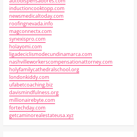
autodispensadores.com
inductioncooktopp.com
newsmedicaltoday.com
roofingnevada.info
magconnectx.com
synexispro.com
holayomi.com
ligadeciclismodecundinamarca.com
nashvilleworkerscompensationattorney.com
holyfamilycathedralschool.org
londonkiddy.com
ufabetcoaching.biz
davismindfulness.org
millionairebyte.com
fortechday.com
getcaminorealestateusa.xyz