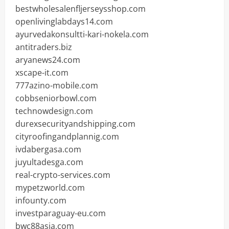
bestwholesalenfljerseysshop.com
openlivinglabdays14.com
ayurvedakonsultti-kari-nokela.com
antitraders.biz
aryanews24.com
xscape-it.com
777azino-mobile.com
cobbseniorbowl.com
technowdesign.com
durexsecurityandshipping.com
cityroofingandplannig.com
ivdabergasa.com
juyultadesga.com
real-crypto-services.com
mypetzworld.com
infounty.com
investparaguay-eu.com
bwc88asia.com