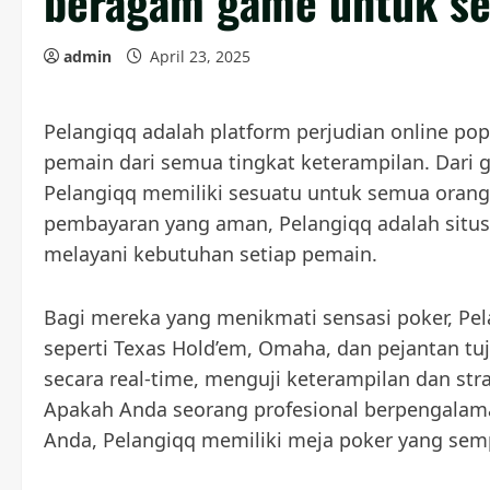
beragam game untuk se
admin
April 23, 2025
Pelangiqq adalah platform perjudian online p
pemain dari semua tingkat keterampilan. Dari 
Pelangiqq memiliki sesuatu untuk semua oran
pembayaran yang aman, Pelangiqq adalah situs 
melayani kebutuhan setiap pemain.
Bagi mereka yang menikmati sensasi poker, P
seperti Texas Hold’em, Omaha, dan pejantan tuj
secara real-time, menguji keterampilan dan stra
Apakah Anda seorang profesional berpengalam
Anda, Pelangiqq memiliki meja poker yang sem