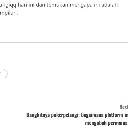
ngiqq hari ini dan temukan mengapa ini adalah
ampilan.
s
Next
Bangkitnya pokerpelangi: bagaimana platform in
mengubah permaina