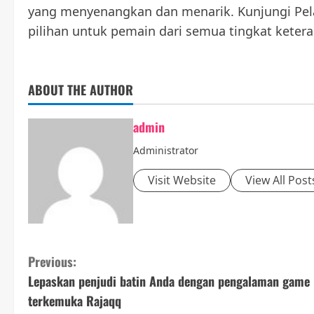
yang menyenangkan dan menarik. Kunjungi Pela
pilihan untuk pemain dari semua tingkat keter
ABOUT THE AUTHOR
admin
Administrator
Visit Website
View All Post
C
Previous:
Lepaskan penjudi batin Anda dengan pengalaman game
o
terkemuka Rajaqq