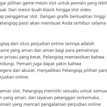
gai pilihan game mesin slot untuk pemain yang lebi
l. Dari mesin buah klasik hingga slot video
p penggemar slot. Dengan grafik berkualitas tinggi
Pelangiqq pasti akan membuat Anda terhibur selama
qq dari situs perjudian online lainnya adalah
ame yang aman dan aman bagi para pemainnya.
an privasi yang ketat, Pelangiqq memastikan bahwa
lindungi. Pemain juga dapat yakin bahwa
era dan akurat, menjadikan Pelangiqq pilihan yan
judian online.
emar slot, Pelangiqq memiliki sesuatu untuk semua
n yang aman, dan layanan pelanggan terkemuka,
emain yang mencari pengalaman perjudian online