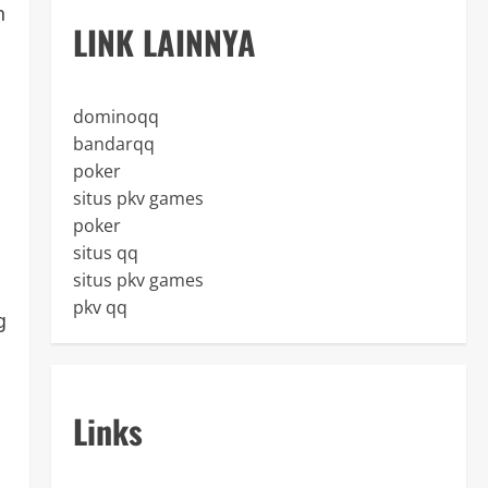
h
LINK LAINNYA
dominoqq
bandarqq
poker
situs pkv games
poker
situs qq
situs pkv games
pkv qq
g
Links