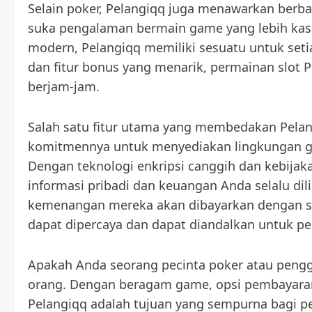
Selain poker, Pelangiqq juga menawarkan berba
suka pengalaman bermain game yang lebih kasua
modern, Pelangiqq memiliki sesuatu untuk setia
dan fitur bonus yang menarik, permainan slot 
berjam-jam.
Salah satu fitur utama yang membedakan Pelangi
komitmennya untuk menyediakan lingkungan g
Dengan teknologi enkripsi canggih dan kebijak
informasi pribadi dan keuangan Anda selalu di
kemenangan mereka akan dibayarkan dengan seg
dapat dipercaya dan dapat diandalkan untuk per
Apakah Anda seorang pecinta poker atau pengg
orang. Dengan beragam game, opsi pembayara
Pelangiqq adalah tujuan yang sempurna bagi p