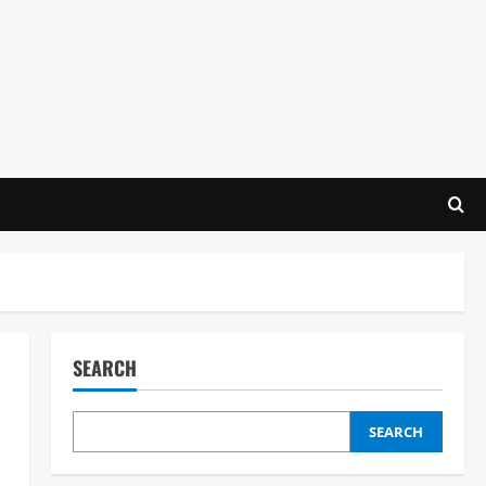
SEARCH
SEARCH