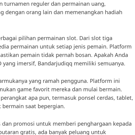
n turnamen reguler dan permainan uang,
g dengan orang lain dan memenangkan hadiah
agai pilihan permainan slot. Dari slot tiga
edia permainan untuk setiap jenis pemain. Platform
stikan pemain tidak pernah bosan. Apakah Anda
3D yang imersif, Bandarjudiqq memiliki semuanya.
tarmukanya yang ramah pengguna. Platform ini
kan game favorit mereka dan mulai bermain.
perangkat apa pun, termasuk ponsel cerdas, tablet,
 bermain saat bepergian.
s dan promosi untuk memberi penghargaan kepada
utaran gratis, ada banyak peluang untuk