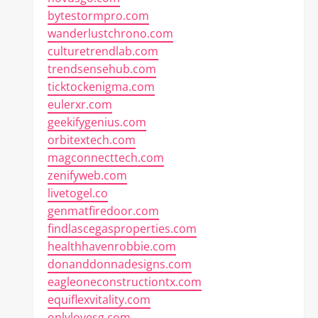
bytestormpro.com
wanderlustchrono.com
culturetrendlab.com
trendsensehub.com
ticktockenigma.com
eulerxr.com
geekifygenius.com
orbitextech.com
magconnecttech.com
zenifyweb.com
livetogel.co
genmatfiredoor.com
findlascegasproperties.com
healthhavenrobbie.com
donanddonnadesigns.com
eagleoneconstructiontx.com
equiflexvitality.com
onlylovesg.com