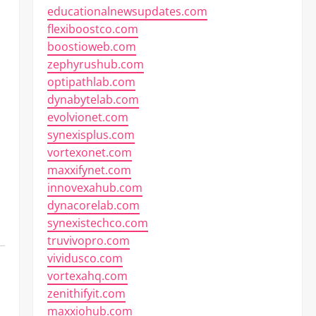
educationalnewsupdates.com
flexiboostco.com
boostioweb.com
zephyrushub.com
optipathlab.com
dynabytelab.com
evolvionet.com
synexisplus.com
vortexonet.com
maxxifynet.com
innovexahub.com
dynacorelab.com
synexistechco.com
truvivopro.com
vividusco.com
vortexahq.com
zenithifyit.com
maxxiohub.com