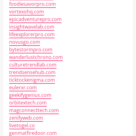
foodiesavorpro.com
vortexohq.com
epicadventurepro.com
insightwavelab.com
lifeexplorerpro.com
novusgo.com
bytestormpro.com
wanderlustchrono.com
culturetrendlab.com
trendsensehub.com
ticktockenigma.com
eulerxr.com
geekifygenius.com
orbitextech.com
magconnecttech.com
zenifyweb.com
livetogel.co
genmatfiredoor.com