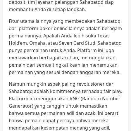
deposit, tim layanan pelanggan Sahabatqq siap
membantu Anda di setiap langkah.
Fitur utama lainnya yang membedakan Sahabatqq
dari platform poker online lainnya adalah beragam
permainannya. Apakah Anda lebih suka Texas
Hold’em, Omaha, atau Seven Card Stud, Sahabatqq
punya permainan untuk Anda. Platform ini juga
menawarkan berbagai taruhan, memungkinkan
pemain dari semua tingkat keahlian menemukan
permainan yang sesuai dengan anggaran mereka.
Namun mungkin aspek paling revolusioner dari
Sahabatqq adalah komitmennya terhadap fair play.
Platform ini menggunakan RNG (Random Number
Generator) yang canggih untuk memastikan
bahwa semua permainan adil dan acak. Ini berarti
bahwa pemain dapat percaya bahwa mereka
mendapatkan kesempatan menang yang adil,