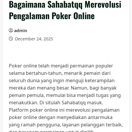
Bagaimana Sahabatqq Merevolusi
Pengalaman Poker Online
admin
December 24, 2025
Poker online telah menjadi permainan populer
selama bertahun-tahun, menarik pemain dari
seluruh dunia yang ingin menguji keterampilan
mereka dan menang besar. Namun, bagi banyak
pemain pemula, memulai bisa menjadi tugas yang
menakutkan. Di situlah Sahabatqq masuk.
Platform poker online ini merevolusi pengalaman
poker online dengan menyediakan antarmuka
yang ramah pengguna, layanan pelanggan terbaik,