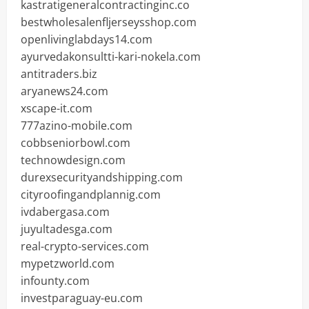
kastratigeneralcontractinginc.co
bestwholesalenfljerseysshop.com
openlivinglabdays14.com
ayurvedakonsultti-kari-nokela.com
antitraders.biz
aryanews24.com
xscape-it.com
777azino-mobile.com
cobbseniorbowl.com
technowdesign.com
durexsecurityandshipping.com
cityroofingandplannig.com
ivdabergasa.com
juyultadesga.com
real-crypto-services.com
mypetzworld.com
infounty.com
investparaguay-eu.com