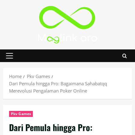
Skip
to
content
Primary
Menu
Home
Pkv Games
Dari Pemula hingga Pro: Bagaimana Sahabatqq
Merevolusi Pengalaman Poker Online
Pkv Games
Dari Pemula hingga Pro: