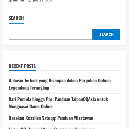
admin
July 29, 2026
SEARCH
SEARCH
RECENT POSTS
Rahasia Terbaik yang Disimpan dalam Perjudian Online:
Legendaqq Terungkap
Dari Pemula hingga Pro: Panduan TaipanQQAsia untuk
Menguasai Game Online
Rasakan Keaslian Satuqq: Panduan Wisatawan