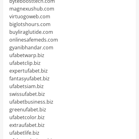
byteboosttech.com
magnexushub.com
virtuogoweb.com
biglotshours.com
buyliraglutide.com
onlinesafemeds.com
gyanibhandar.com
ufabetwarp.biz
ufabetclip.biz
expertufabet.biz
fantasyufabet.biz
ufabetsiam.biz
swissufabet.biz
ufabetbusiness.biz
greenufabet.biz
ufabetcolor.biz
extraufabet.biz
ufabetlife.biz