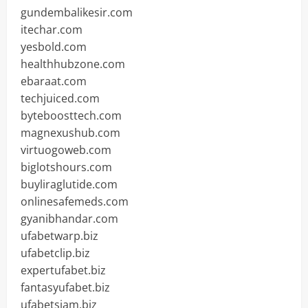
gundembalikesir.com
itechar.com
yesbold.com
healthhubzone.com
ebaraat.com
techjuiced.com
byteboosttech.com
magnexushub.com
virtuogoweb.com
biglotshours.com
buyliraglutide.com
onlinesafemeds.com
gyanibhandar.com
ufabetwarp.biz
ufabetclip.biz
expertufabet.biz
fantasyufabet.biz
ufabetsiam.biz