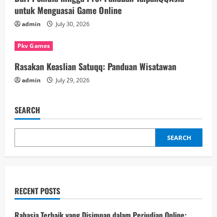
d
untuk Menguasai Game Online
i
admin
July 30, 2026
n
Pkv Games
g
Rasakan Keaslian Satuqq: Panduan Wisatawan
admin
July 29, 2026
SEARCH
SEARCH
RECENT POSTS
Rahasia Terbaik yang Disimpan dalam Perjudian Online: