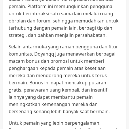
pemain. Platform ini memungkinkan pengguna
untuk berinteraksi satu sama lain melalui ruang
obrolan dan forum, sehingga memudahkan untuk
terhubung dengan pemain lain, berbagi tip dan
strategi, dan bahkan menjalin persahabatan.
Selain antarmuka yang ramah pengguna dan fitur
komunitas, Doyanqq juga menawarkan berbagai
macam bonus dan promosi untuk memberi
penghargaan kepada pemain atas kesetiaan
mereka dan mendorong mereka untuk terus
bermain. Bonus ini dapat mencakup putaran
gratis, penawaran uang kembali, dan insentif
lainnya yang dapat membantu pemain
meningkatkan kemenangan mereka dan
bersenang-senang lebih banyak saat bermain.
Untuk pemain yang lebih berpengalaman,