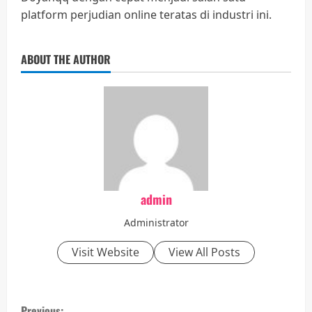
platform perjudian online teratas di industri ini.
ABOUT THE AUTHOR
admin
Administrator
Visit Website
View All Posts
C
Previous: