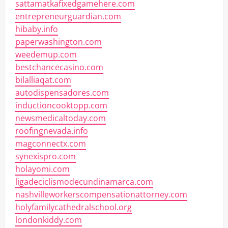
sattamatkafixedgamehere.com
entrepreneurguardian.com
hibaby.info
paperwashington.com
weedemup.com
bestchancecasino.com
bilalliaqat.com
autodispensadores.com
inductioncooktopp.com
newsmedicaltoday.com
roofingnevada.info
magconnectx.com
synexispro.com
holayomi.com
ligadeciclismodecundinamarca.com
nashvilleworkerscompensationattorney.com
holyfamilycathedralschool.org
londonkiddy.com