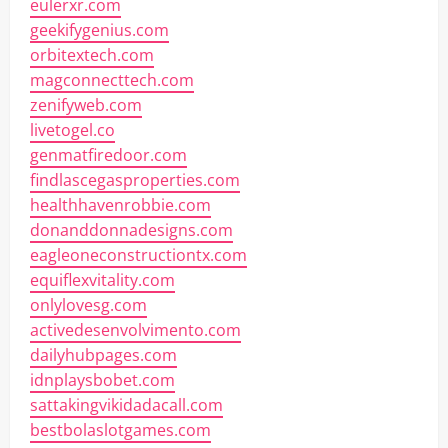
eulerxr.com
geekifygenius.com
orbitextech.com
magconnecttech.com
zenifyweb.com
livetogel.co
genmatfiredoor.com
findlascegasproperties.com
healthhavenrobbie.com
donanddonnadesigns.com
eagleoneconstructiontx.com
equiflexvitality.com
onlylovesg.com
activedesenvolvimento.com
dailyhubpages.com
idnplaysbobet.com
sattakingvikidadacall.com
bestbolaslotgames.com