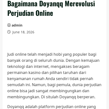
Bagaimana Doyanqq Merevolusi
Perjudian Online
admin
June 18, 2026
Judi online telah menjadi hobi yang populer bagi
banyak orang di seluruh dunia. Dengan kemajuan
teknologi dan internet, mengakses beragam
permainan kasino dan pilihan taruhan dari
kenyamanan rumah Anda sendiri tidak pernah
semudah ini. Namun, bagi pemula, dunia perjudian
online bisa jadi sangat membingungkan dan
membingungkan. Di situlah Doyanqq berperan.
Doyanqq adalah platform perjudian online yang