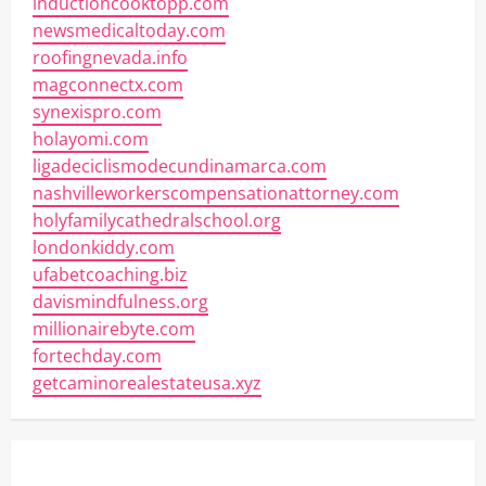
inductioncooktopp.com
newsmedicaltoday.com
roofingnevada.info
magconnectx.com
synexispro.com
holayomi.com
ligadeciclismodecundinamarca.com
nashvilleworkerscompensationattorney.com
holyfamilycathedralschool.org
londonkiddy.com
ufabetcoaching.biz
davismindfulness.org
millionairebyte.com
fortechday.com
getcaminorealestateusa.xyz