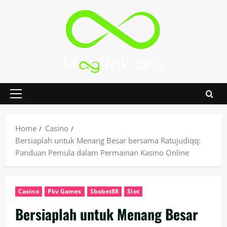
Skip
to
content
Primary
Menu
Home
Casino
Bersiaplah untuk Menang Besar bersama Ratujudiqq:
Panduan Pemula dalam Permainan Kasino Online
Casino
Pkv Games
Sbobet88
Slot
Bersiaplah untuk Menang Besar