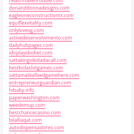
healthhavenrobbie.com
donanddonnadesigns.com
eagleoneconstructiontx.com
equiflexvitality.com
onlylovesg.com
activedesenvolvimento.com
dailyhubpages.com
idnplaysbobet.com
sattakingvikidadacall.com
bestbolaslotgames.com
sattamatkafixedgamehere.com
entrepreneurguardian.com
hibaby.info
paperwashington.com
weedemup.com
bestchancecasino.com
bilalliaqat.com
autodispensadores.com