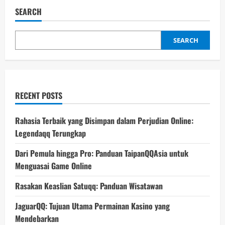
SEARCH
SEARCH
RECENT POSTS
Rahasia Terbaik yang Disimpan dalam Perjudian Online:
Legendaqq Terungkap
Dari Pemula hingga Pro: Panduan TaipanQQAsia untuk
Menguasai Game Online
Rasakan Keaslian Satuqq: Panduan Wisatawan
JaguarQQ: Tujuan Utama Permainan Kasino yang
Mendebarkan