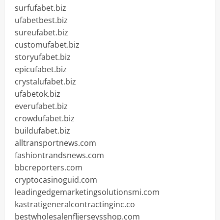
surfufabet.biz
ufabetbest.biz
sureufabet.biz
customufabet.biz
storyufabet.biz
epicufabet.biz
crystalufabet.biz
ufabetok.biz
everufabet.biz
crowdufabet.biz
buildufabet.biz
alltransportnews.com
fashiontrandsnews.com
bbcreporters.com
cryptocasinoguid.com
leadingedgemarketingsolutionsmi.com
kastratigeneralcontractinginc.co
bestwholesalenfljerseysshop.com