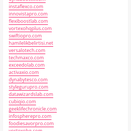
instaflexco.com
innovistapro.com
flexiboostlab.com
vortexohqplus.com
swiftiopro.com
hamilelikbelirtisi.net
versalotech.com
techmaxco.com
exceedolab.com
activaxio.com
dynabytesco.com
stylegurupro.com
datawizardslab.com
cubiqio.com
geeklifechronicle.com
infospherepro.com
foodiesavorpro.com
vortexohq.com