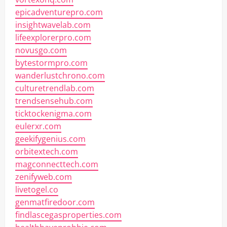
epicadventurepro.com
insightwavelab.com
lifeexplorerpro.com
novusgo.com
bytestormpro.com
wanderlustchrono.com
culturetrendlab.com
trendsensehub.com
ticktockenigma.com
eulerxr.com
geekifygenius.com
orbitextech.com
magconnecttech.com
zenifyweb.com
livetogel.co
genmatfiredoor.com
findlascegasproperties.com