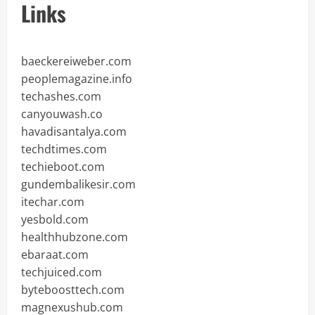
Links
baeckereiweber.com
peoplemagazine.info
techashes.com
canyouwash.co
havadisantalya.com
techdtimes.com
techieboot.com
gundembalikesir.com
itechar.com
yesbold.com
healthhubzone.com
ebaraat.com
techjuiced.com
byteboosttech.com
magnexushub.com