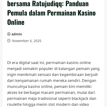
bersama Ratujudiqq: Panduan
Pemula dalam Permainan Kasino
Online
admin
November 6, 2025
Di era digital saat ini, permainan kasino online
menjadi semakin populer di kalangan pemain yang
ingin menikmati sensasi dan kegembiraan berjudi
dari kenyamanan rumah mereka sendiri. Dengan
munculnya kasino online, pemain kini memiliki
akses ke berbagai macam permainan, mulai dari
permainan meja tradisional seperti blackjack dan
roulette hingga mesin slot modern dan video