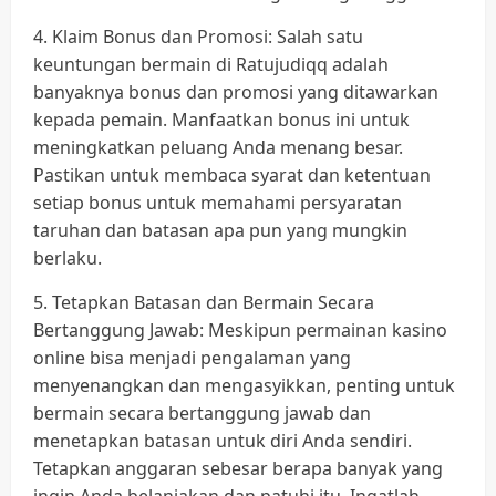
4. Klaim Bonus dan Promosi: Salah satu
keuntungan bermain di Ratujudiqq adalah
banyaknya bonus dan promosi yang ditawarkan
kepada pemain. Manfaatkan bonus ini untuk
meningkatkan peluang Anda menang besar.
Pastikan untuk membaca syarat dan ketentuan
setiap bonus untuk memahami persyaratan
taruhan dan batasan apa pun yang mungkin
berlaku.
5. Tetapkan Batasan dan Bermain Secara
Bertanggung Jawab: Meskipun permainan kasino
online bisa menjadi pengalaman yang
menyenangkan dan mengasyikkan, penting untuk
bermain secara bertanggung jawab dan
menetapkan batasan untuk diri Anda sendiri.
Tetapkan anggaran sebesar berapa banyak yang