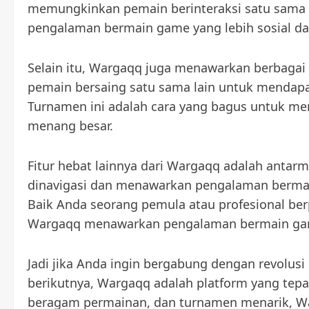
memungkinkan pemain berinteraksi satu sama 
pengalaman bermain game yang lebih sosial d
Selain itu, Wargaqq juga menawarkan berbaga
pemain bersaing satu sama lain untuk mendapa
Turnamen ini adalah cara yang bagus untuk me
menang besar.
Fitur hebat lainnya dari Wargaqq adalah anta
dinavigasi dan menawarkan pengalaman bermai
Baik Anda seorang pemula atau profesional 
Wargaqq menawarkan pengalaman bermain gam
Jadi jika Anda ingin bergabung dengan revolu
berikutnya, Wargaqq adalah platform yang tepat
beragam permainan, dan turnamen menarik, Wa