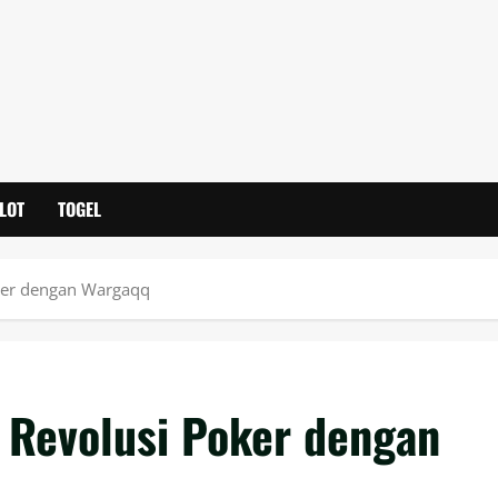
LOT
TOGEL
ker dengan Wargaqq
 Revolusi Poker dengan