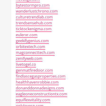
bytestormpro.com
wanderlustchrono.com
culturetrendlab.com
trendsensehub.com
ticktockenigma.com
eulerxr.com
geekifygenius.com
orbitextech.com
magconnecttech.com
zenifyweb.com
livetogel.co
genmatfiredoor.com
findlascegasproperties.com
healthhavenrobbie.com
donanddonnadesigns.com
eagleoneconstructiontx.com
equiflexvitality.com
onlylovesg.com