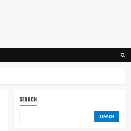
SEARCH
SEARCH