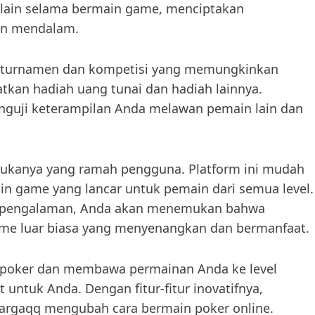
lain selama bermain game, menciptakan
an mendalam.
i turnamen dan kompetisi yang memungkinkan
tkan hadiah uang tunai dan hadiah lainnya.
nguji keterampilan Anda melawan pemain lain dan
rmukanya yang ramah pengguna. Platform ini mudah
n game yang lancar untuk pemain dari semua level.
berpengalaman, Anda akan menemukan bahwa
e luar biasa yang menyenangkan dan bermanfaat.
si poker dan membawa permainan Anda ke level
 untuk Anda. Dengan fitur-fitur inovatifnya,
rgaqq mengubah cara bermain poker online.