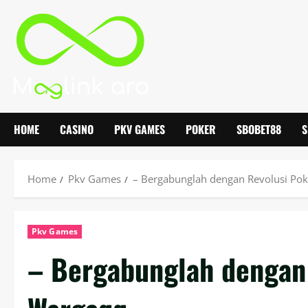
Skip
to
content
HOME
CASINO
PKV GAMES
POKER
SBOBET88
S
Home
Pkv Games
– Bergabunglah dengan Revolusi Po
Pkv Games
– Bergabunglah dengan