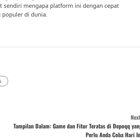
t sendiri mengapa platform ini dengan cepat
 populer di dunia.
s
Next
Tampilan Dalam: Game dan Fitur Teratas di Depoqq yan
Perlu Anda Coba Hari In