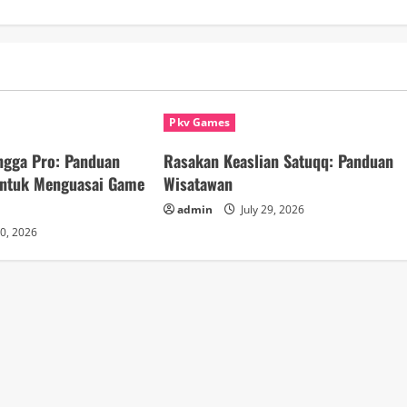
Pkv Games
ngga Pro: Panduan
Rasakan Keaslian Satuqq: Panduan
untuk Menguasai Game
Wisatawan
admin
July 29, 2026
30, 2026