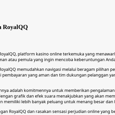
an RoyalQQ
i RoyalQQ, platform kasino online terkemuka yang menaw
man atau pemula yang ingin mencoba keberuntungan Anda,
alQQ memudahkan navigasi melalui beragam pilihan perma
an opsi pembayaran yang aman dan tim dukungan pelanggan 
innya adalah komitmennya untuk memberikan pengalaman
ngan grafik dan efek suara menakjubkan yang akan memba
 memiliki lebih banyak peluang untuk menang besar dan hi
ngan RoyalQQ dan rasakan sensasi perjudian online yang 