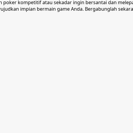
poker kompetitif atau sekadar ingin bersantai dan melep
ujudkan impian bermain game Anda. Bergabunglah sekara
n