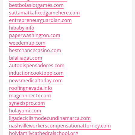
bestbolaslotgames.com
sattamatkafixedgamehere.com
entrepreneurguardian.com
hibaby.info
paperwashington.com
weedemup.com
bestchancecasino.com
bilalliaqat.com
autodispensadores.com
inductioncooktopp.com
newsmedicaltoday.com
roofingnevada.info
magconnectx.com
synexispro.com
holayomi.com
ligadeciclismodecundinamarca.com
nashvilleworkerscompensationattorney.com
holyfamilycathedralschool.org