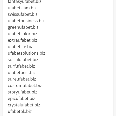
fantasyufabet.biz
ufabetsiam.biz
swissufabet.biz
ufabetbusiness.biz
greenufabet.biz
ufabetcolor.biz
extraufabet.biz
ufabetlife.biz
ufabetsolutions.biz
socialufabet.biz
surfufabet.biz
ufabetbest.biz
sureufabet.biz
customufabet.biz
storyufabet.biz
epicufabet.biz
crystalufabet.biz
ufabetok.biz