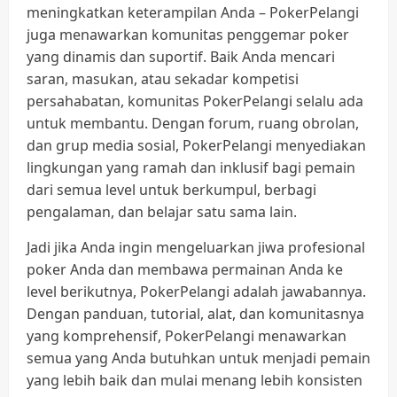
meningkatkan keterampilan Anda – PokerPelangi
juga menawarkan komunitas penggemar poker
yang dinamis dan suportif. Baik Anda mencari
saran, masukan, atau sekadar kompetisi
persahabatan, komunitas PokerPelangi selalu ada
untuk membantu. Dengan forum, ruang obrolan,
dan grup media sosial, PokerPelangi menyediakan
lingkungan yang ramah dan inklusif bagi pemain
dari semua level untuk berkumpul, berbagi
pengalaman, dan belajar satu sama lain.
Jadi jika Anda ingin mengeluarkan jiwa profesional
poker Anda dan membawa permainan Anda ke
level berikutnya, PokerPelangi adalah jawabannya.
Dengan panduan, tutorial, alat, dan komunitasnya
yang komprehensif, PokerPelangi menawarkan
semua yang Anda butuhkan untuk menjadi pemain
yang lebih baik dan mulai menang lebih konsisten