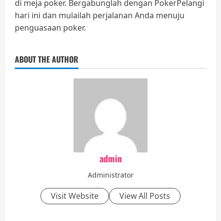
di meja poker. Bergabunglah dengan PokerPelangi
hari ini dan mulailah perjalanan Anda menuju
penguasaan poker.
ABOUT THE AUTHOR
admin
Administrator
Visit Website
View All Posts