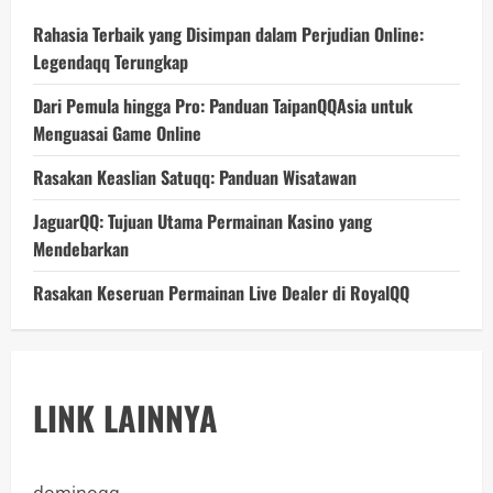
Rahasia Terbaik yang Disimpan dalam Perjudian Online:
Legendaqq Terungkap
Dari Pemula hingga Pro: Panduan TaipanQQAsia untuk
Menguasai Game Online
Rasakan Keaslian Satuqq: Panduan Wisatawan
JaguarQQ: Tujuan Utama Permainan Kasino yang
Mendebarkan
Rasakan Keseruan Permainan Live Dealer di RoyalQQ
LINK LAINNYA