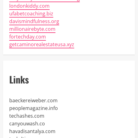
londonkiddy.com
ufabetcoaching.biz
davismindfulness.org
millionairebyte.com
fortechday.com
getcaminorealestateusa.xyz
Links
baeckereiweber.com
peoplemagazine.info
techashes.com
canyouwash.co
havadisantalya.com