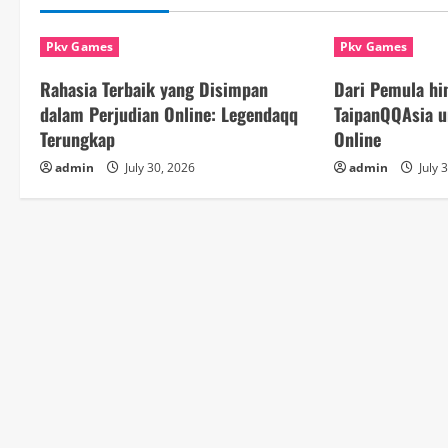
i
n
Pkv Games
Pkv Games
u
Rahasia Terbaik yang Disimpan
Dari Pemula hi
dalam Perjudian Online: Legendaqq
TaipanQQAsia 
e
Terungkap
Online
R
admin
July 30, 2026
admin
July 
e
a
d
i
n
g