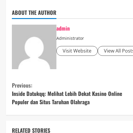
ABOUT THE AUTHOR
admin
Administrator
Visit Website
View All Post
C
Previous:
Inside Datukqq: Melihat Lebih Dekat Kasino Online
o
Populer dan Situs Taruhan Olahraga
n
t
RELATED STORIES