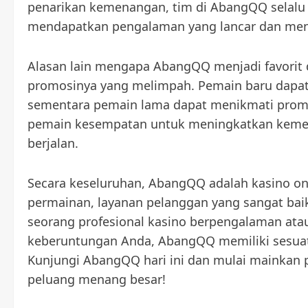
penarikan kemenangan, tim di AbangQQ selal
mendapatkan pengalaman yang lancar dan me
Alasan lain mengapa AbangQQ menjadi favorit 
promosinya yang melimpah. Pemain baru dapa
sementara pemain lama dapat menikmati promos
pemain kesempatan untuk meningkatkan keme
berjalan.
Secara keseluruhan, AbangQQ adalah kasino 
permainan, layanan pelanggan yang sangat ba
seorang profesional kasino berpengalaman ata
keberuntungan Anda, AbangQQ memiliki sesua
Kunjungi AbangQQ hari ini dan mulai mainkan 
peluang menang besar!