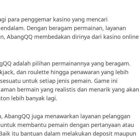
agi para penggemar kasino yang mencari
endalam. Dengan beragam permainan, layanan
an, AbangQQ membedakan dirinya dari kasino online
gQQ adalah pilihan permainannya yang beragam.
ckjack, dan roulette hingga penawaran yang lebih
sesuatu untuk setiap jenis pemain. Game ini
aman bermain yang realistis dan menarik yang akan
n lebih banyak lagi.
an, AbangQQ juga menawarkan layanan pelanggan
/7 untuk membantu pemain dengan pertanyaan atau
 Baik itu bantuan dalam melakukan deposit maupun