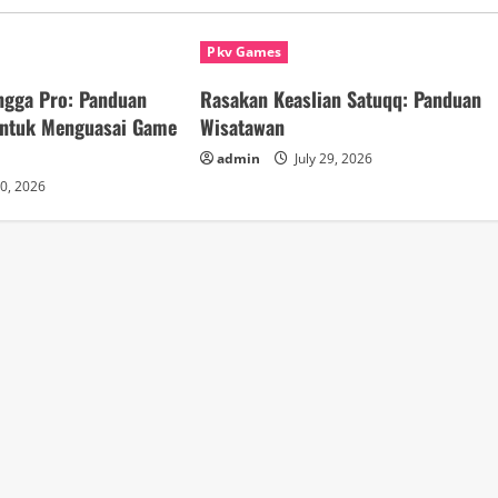
Pkv Games
ngga Pro: Panduan
Rasakan Keaslian Satuqq: Panduan
untuk Menguasai Game
Wisatawan
admin
July 29, 2026
30, 2026