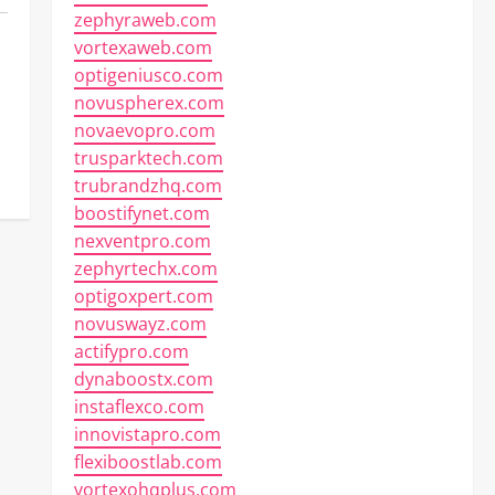
zephyraweb.com
vortexaweb.com
optigeniusco.com
novuspherex.com
novaevopro.com
trusparktech.com
trubrandzhq.com
boostifynet.com
nexventpro.com
zephyrtechx.com
optigoxpert.com
novuswayz.com
actifypro.com
dynaboostx.com
instaflexco.com
innovistapro.com
flexiboostlab.com
vortexohqplus.com